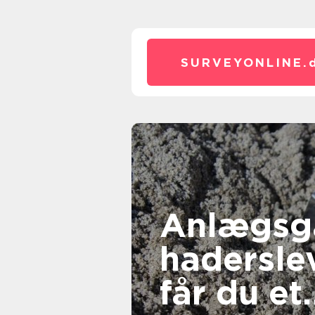
SURVEYONLINE.
Anlægsg
haderslev såd
får du et