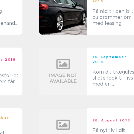
2018
g
Få råd til den bil,
du drømmer om,
ehandli
med leasing
innesota
18. September
er 2018
2018
Kom dit trægulv
esforret
slidte look til livs
ers får
med en
hjælp i
gulvslibing
se med
mber
28. August 2018
Få nyt liv i dit
af