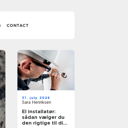
S
CONTACT
Vinudespolerin
31. july 2026
odense sådan
Sara Henriksen
El installatør:
får du klare
sådan vælger du
den rigtige til dine