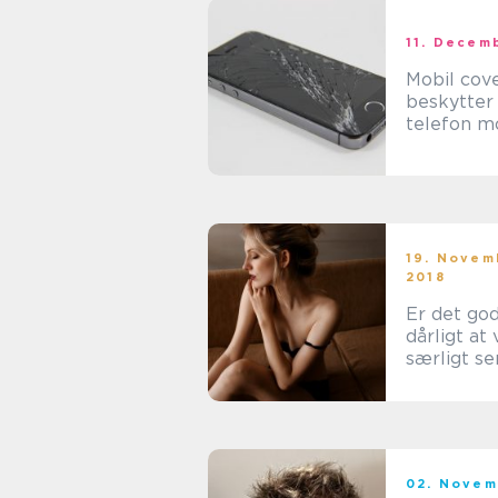
11. Decem
Mobil cov
beskytter
telefon m
ødelægge
19. Novem
2018
Er det god
dårligt at
særligt se
02. Novem