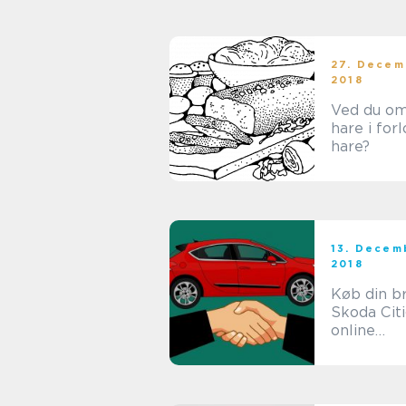
27. Decem
2018
Ved du om
hare i for
hare?
13. Decem
2018
Køb din b
Skoda Citi
online
brugtvogn
dler