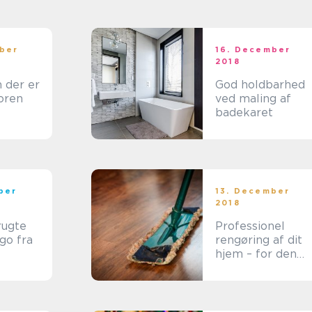
ber
16. December
2018
 der er
God holdbarhed
loren
ved maling af
badekaret
ber
13. December
2018
rugte
Professionel
go fra
rengøring af dit
hjem – for den
sforhan
bedste hygiejne