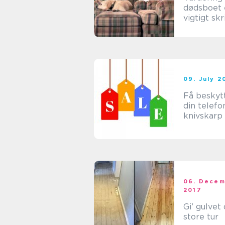
dødsboet 
vigtigt skr
forhold til
ryddet op
09. July 2
Få beskytt
din telefon
knivskarp 
06. Dece
2017
Gi’ gulvet
store tur