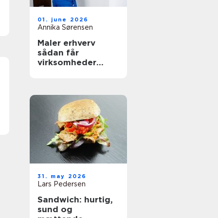
01. june 2026
Annika Sørensen
Maler erhverv
sådan får
virksomheder
mest værdi ud af
malerarbejdet
31. may 2026
Lars Pedersen
Sandwich: hurtig,
sund og