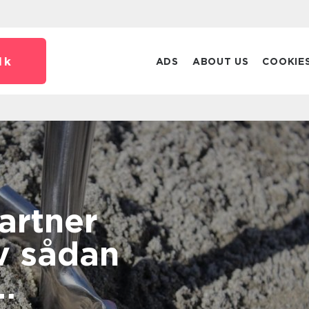
dk
ADS
ABOUT US
COOKIE
artner
an