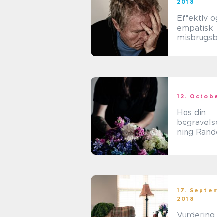
2018
Effektiv o
empatisk
misbrugsb
ng med M
modellen
12. Octob
Hos din
begravels
ning Rand
du kyndig 
forbindel
dødsfald
17. Septe
2018
Vurdering 