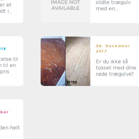
slidte trægulv
er et
med en
idt i
gulvafslibning
 at få
Hvidovre
06. December
018
2017
else til
Er du ikke så
 til en
tosset med dine
pris
røde trægulve?
mber
 den helt