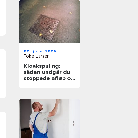
02. june 2026
Toke Larsen
Kloakspuling:
sådan undgår du
s
stoppede afløb og
oversvømmelser