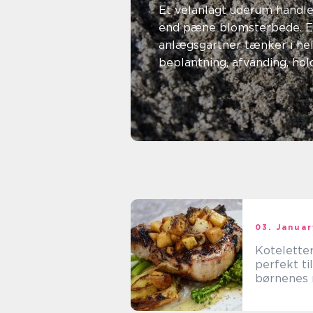
funktione
Et velanlagt uderum hand
end pæne blomsterbede. E
flot ude
anlægsgartner tænker i he
beplantning, afvanding, ho
brug. I Haderslev og omegn
31. july 2026
Linnea Jensen
03. Janua
Koteletter
perfekt til
børnenes