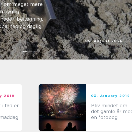
lt og
ler om meget mere
n dygtig
rum
lheder: belægning,
ldbarhed og daglig
 vælger ma...
05. august 2026
Lars Pedersen
ry 2019
03. January 2019
 i fad er
Bliv mindet om
det gamle år me
 maddag
en fotobog