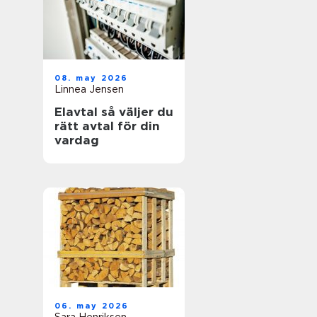
08. may 2026
Linnea Jensen
Elavtal så väljer du
rätt avtal för din
vardag
06. may 2026