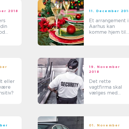
ber 2018
11. December 201
ers
Et arrangement i
 din
Aarhus kan
od
komme hjem til
lse
dig
ber
19. November
2018
t eller
Det rette
 være
vagtfirma skal
nsitiv?
vælges med
omhu
ber
01. November