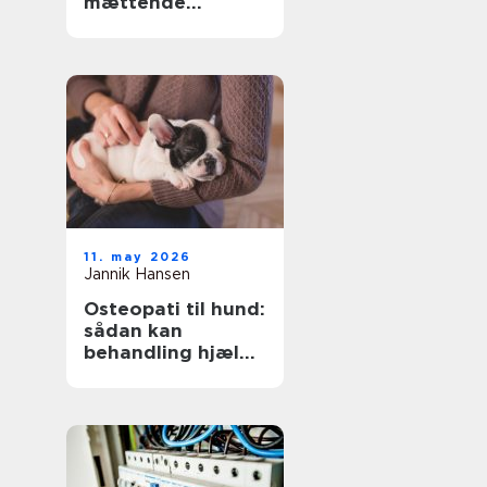
mættende
hverdagssmad
11. may 2026
Jannik Hansen
Osteopati til hund:
sådan kan
behandling hjælpe
din hund i bedre
balance