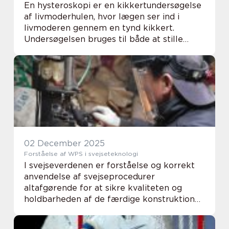
En hysteroskopi er en kikkertundersøgelse
af livmoderhulen, hvor lægen ser ind i
livmoderen gennem en tynd kikkert.
Undersøgelsen bruges til både at stille
diagnose og behandle forandringer. Mange
kvinder oplever bekymring, når de får
tilbudt en hyst...
02 December 2025
Forståelse af WPS i svejseteknologi
I svejseverdenen er forståelse og korrekt
anvendelse af svejseprocedurer
altafgørende for at sikre kvaliteten og
holdbarheden af de færdige konstruktioner.
En central del af denne proces er WPS
Welding Procedure Specification, som ...