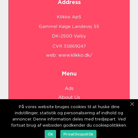
Address
web:
www.klikko.dk/
Menu
Ads
About Us
Cookies
På vores website bruges cookies til at huske dine
indstillinger, statistik og personalisering af indhold og
Contact
annoncer. Denne information deles med tredjepart. Ved
Sitemap
fortsat brug af websiden godkender du cookiepolitikken.
Ok
Privatlivspolitik