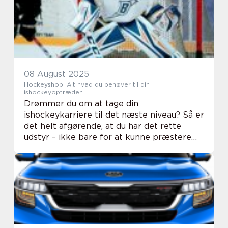
08 August 2025
Hockeyshop: Alt hvad du behøver til din
ishockeyoptræden
Drømmer du om at tage din
ishockeykarriere til det næste niveau? Så er
det helt afgørende, at du har det rette
udstyr – ikke bare for at kunne præstere
optimalt, men også for at beskytte dig selv
og f&oslas...