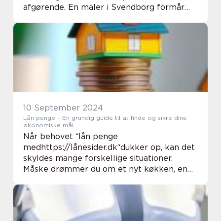
afgørende. En maler i Svendborg formår
med præcise strøg og farvepaletter at
forvandl...
10 September 2024
Lån penge – En grundig guide til at finde og sikre dine
økonomiske mål
Når behovet “lån penge
medhttps://lånesider.dk“dukker op, kan det
skyldes mange forskellige situationer.
Måske drømmer du om et nyt køkken, en
bil eller står du måske over for uforudsete
u...