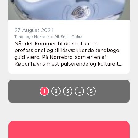
27 August 2024
Tandlæge Nørrebro: Dit Smil i Fokus
Når det kommer til dit smil, er en
professionel og tillidsvækkende tandlæge
guld værd. På Nørrebro, som er en af
Københavns mest pulserende og kulturelt
mangfoldige bydele, er adgangen til
kvalitets tandple...
1
2
3
…
5