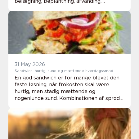
belægning, beplantning, afvanding,
holdbarhed og daglig brug. I Haderslev og
omegn vælger mange derfor at få
professionel hjælp, når haven, in...
31 May 2026
Sandwich: hurtig, sund og mættende hverdagssmad
En god sandwich er for mange blevet den
faste løsning, når frokosten skal være
hurtig, men stadig mættende og
nogenlunde sund. Kombinationen af sprødt
brød, friske grøntsager og velsmagende
fyld gø...