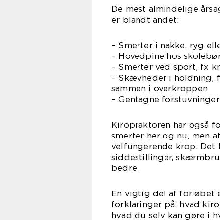
De mest almindelige årsag
er blandt andet:
– Smerter i nakke, ryg ell
– Hovedpine hos skolebø
– Smerter ved sport, fx kn
– Skævheder i holdning, f
sammen i overkroppen
– Gentagne forstuvninger 
Kiropraktoren har også fo
smerter her og nu, men at
velfungerende krop. Det k
siddestillinger, skærmbru
bedre.
En vigtig del af forløbet
forklaringer på, hvad kir
hvad du selv kan gøre i h