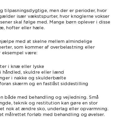
g tilpasningsdygtige, men der er perioder, hvor
 gælder især vækstspurter, hvor knoglerne vokser
sener skal følge med. Mange børn oplever i disse
, hofter eller hæle.
hjælpe med at skelne mellem almindelige
rter, som kommer af overbelastning eller
or eksempel være:
r i knæ eller lyske
håndled, skuldre eller lænd
ger i nakke og skulderbælte
oran skærm og en fastlåst siddestilling
en både med behandling og vejledning. Små
gde, teknik og restitution kan gøre en stor
et nok at ændre sko, underlag eller opvarmning.
t målrettet forløb med behandling og øvelser.