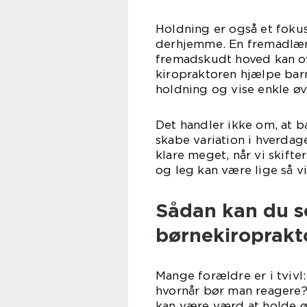
Holdning er også et foku
derhjemme. En fremadlæ
fremadskudt hoved kan ov
kiropraktoren hjælpe bar
holdning og vise enkle øv
Det handler ikke om, at b
skabe variation i hverdag
klare meget, når vi skift
og leg kan være lige så v
Sådan kan du s
børnekiroprakto
Mange forældre er i tviv
hvornår bør man reagere? 
kan være værd at holde ø