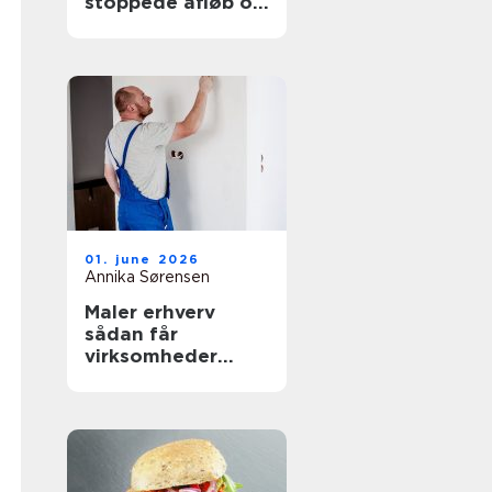
stoppede afløb og
oversvømmelser
01. june 2026
Annika Sørensen
Maler erhverv
sådan får
virksomheder
mest værdi ud af
malerarbejdet