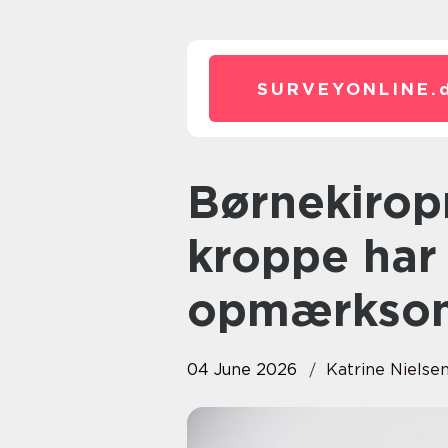
SURVEYONLINE.
Børnekiropraktor: når små
kroppe har 
opmærkso
04 June 2026
Katrine Nielse