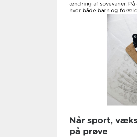
ændring af sovevaner. På
hvor både barn og forældr
Når sport, væk
på prøve