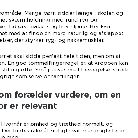
sområde. Mange børn sidder længe i skolen og
net skærmholdning med rund ryg og
er tid give nakke- og hovedpine. Her kan
net med at finde en mere naturlig og afslappet
elser, der styrker ryg- og nakkemuskler.
arnet skal sidde perfekt hele tiden, men om at
en. En god tommelfingerregel er, at kroppen kan
er stilling ofte. Små pauser med bevægelse, stræk
igtige som selve behandlingen.
om forælder vurdere, om en
r er relevant
l: Hvornår er ømhed og træthed normalt, og
Der findes ikke ét rigtigt svar, men nogle tegn
je med: