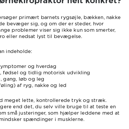
ørnekiropraktor helt konkret?
rsøger primært barnets rygsøjle, bækken, nakke
 de bevæger sig, og om der er steder, hvor
ge problemer viser sig ikke kun som smerter,
 eller nedsat lyst til bevægelse.
an indeholde:
 symptomer og hverdag
, fødsel og tidlig motorisk udvikling
, gang, løb og leg
øling) af ryg, nakke og led
 meget lette, kontrollerede tryk og stræk.
igere end det, du selv ville bruge til at teste en
om små justeringer, som hjælper leddene med at
mindsker spændinger i musklerne.