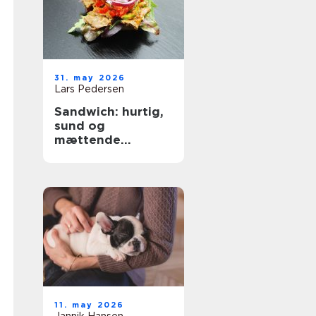
31. may 2026
Lars Pedersen
Sandwich: hurtig,
sund og
mættende
hverdagssmad
11. may 2026