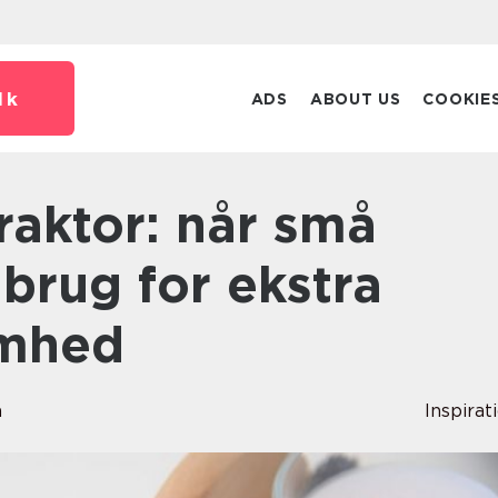
dk
ADS
ABOUT US
COOKIE
brug for ekstra
mhed
n
Inspirat