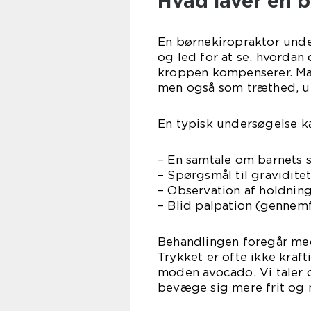
Hvad laver en b
En børnekiropraktor unde
og led for at se, hvordan
kroppen kompenserer. Man
men også som træthed, uro
En typisk undersøgelse k
– En samtale om barnets
– Spørgsmål til graviditet
– Observation af holdning
– Blid palpation (gennemf
Behandlingen foregår med
Trykket er ofte ikke kraft
moden avocado. Vi taler 
bevæge sig mere frit og 