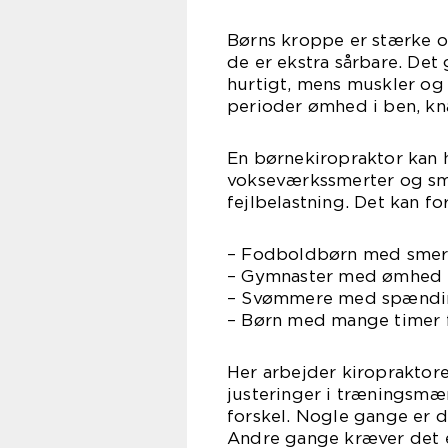
Børns kroppe er stærke o
de er ekstra sårbare. Det
hurtigt, mens muskler og 
perioder ømhed i ben, knæ
En børnekiropraktor kan 
vokseværkssmerter og sme
fejlbelastning. Det kan f
– Fodboldbørn med smerte
– Gymnaster med ømhed i 
– Svømmere med spændin
– Børn med mange timer f
Her arbejder kiropraktor
justeringer i træningsmæn
forskel. Nogle gange er d
Andre gange kræver det e