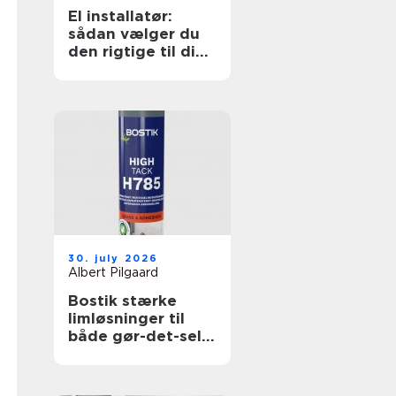
El installatør:
sådan vælger du
den rigtige til dine
elopgaver
30. july 2026
Albert Pilgaard
Bostik stærke
limløsninger til
både gør-det-selv
og professionelle