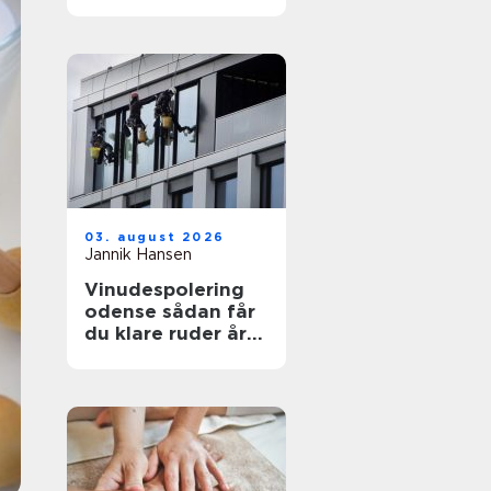
funktionelt og flot
uderum
03. august 2026
Jannik Hansen
Vinudespolering
odense sådan får
du klare ruder året
rundt