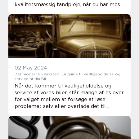
kvalitetsmæssig tandpleje, når du har mest
brug for det. Uanset om du lige er flyttet til
området, skifter fra en anden tandlæ...
02 May 2024
Det moderne værksted: En guide til vedligeholdelse og
service af din Bil
Når det kommer til vedligeholdelse og
service af vores biler, står mange af os over
for valget mellem at forsøge at løse
problemet selv eller overlade det til
eksperterne på et værksted. Med
bilindustriens konstante teknologiske
udvikling har værkste...