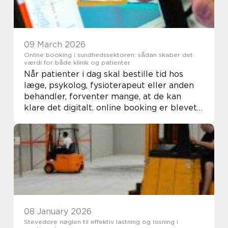
09 March 2026
Online booking i sundhedssektoren: sådan skaber det
værdi for både klinik og patienter
Når patienter i dag skal bestille tid hos
læge, psykolog, fysioterapeut eller anden
behandler, forventer mange, at de kan
klare det digitalt. online booking er blevet
en naturlig del af hverdagen, lidt på samme
måde som netbank og nemID/mitID. For
kl...
08 January 2026
Stevedore nøglen til effektiv lastning og losning i