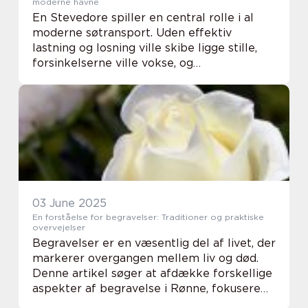
moderne havne
En Stevedore spiller en central rolle i al
moderne søtransport. Uden effektiv
lastning og losning ville skibe ligge stille,
forsinkelserne ville vokse, og
omkostningerne ville stige markant. I en tid
hvor logistik og leveringstider er afgørende
konku...
03 June 2025
En forståelse for begravelser: Traditioner og praktiske
overvejelser
Begravelser er en væsentlig del af livet, der
markerer overgangen mellem liv og død.
Denne artikel søger at afdække forskellige
aspekter af begravelse i Rønne, fokusere
på traditioner og de praktiske overvejelse...