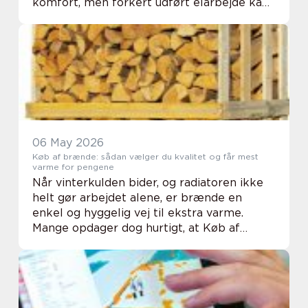
komfort, men forkert udført elarbejde kan
give både brandfare, driftsstop og d...
06 May 2026
Køb af brænde: sådan vælger du kvalitet og får mest
varme for pengene
Når vinterkulden bider, og radiatoren ikke
helt gør arbejdet alene, er brænde en
enkel og hyggelig vej til ekstra varme.
Mange opdager dog hurtigt, at Køb af
brænde ikke bare handler om at finde den
laveste pris. Forskellen på godt og dårligt
brænde ...