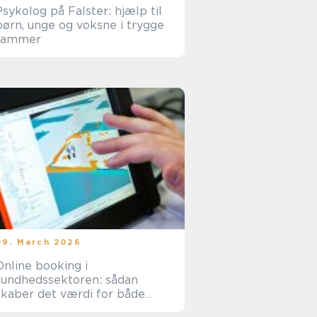
Psykolog på Falster: hjælp til
børn, unge og voksne i trygge
rammer
09. March 2026
Online booking i
sundhedssektoren: sådan
skaber det værdi for både
klinik og patienter