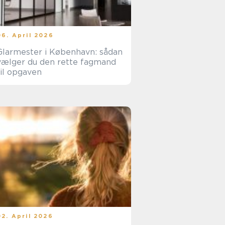
06. April 2026
Glarmester i København: sådan
vælger du den rette fagmand
til opgaven
02. April 2026