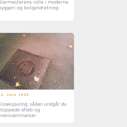
Glarmesterens rolle i moderne
byggeri og boligindretning
02. June 2026
Kloakspuling: sådan undgår du
stoppede afløb og
oversvømmelser