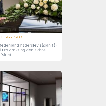
04. May 2026
edemand haderslev sådan får
du ro omkring den sidste
afsked