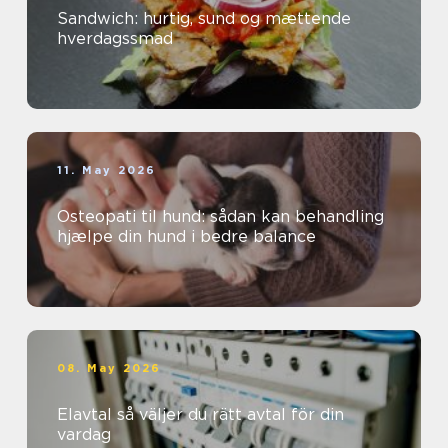
Sandwich: hurtig, sund og mættende
hverdagssmad
11. May 2026
Osteopati til hund: sådan kan behandling
hjælpe din hund i bedre balance
08. May 2026
Elavtal så väljer du rätt avtal för din
vardag