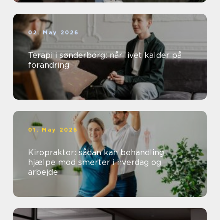
02. May 2026
Terapi i sønderborg: når livet kalder på
forandring
01. May 2026
Kiropraktor: sådan kan behandling
hjælpe mod smerter i hverdag og
arbejde