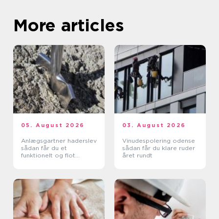
More articles
05. August 2026
03. August 2026
Anlægsgartner haderslev
Vinudespolering odense
sådan får du et
sådan får du klare ruder
funktionelt og flot
året rundt
uderum