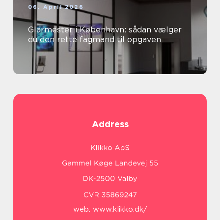
06. April 2026
Glarmester i København: sådan vælger
du den rette fagmand til opgaven
Address
web:
www.klikko.dk/