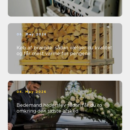
06. May 2026
Køb af brænde: sådan vælger du kvalitet
og får mest varme for pengene
04. May 2026
Bedemand haderslev sådan får du ro
omkring den sidste afsked