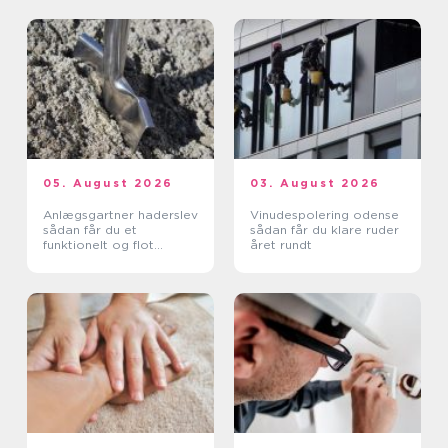
05. August 2026
03. August 2026
Anlægsgartner haderslev
Vinudespolering odense
sådan får du et
sådan får du klare ruder
funktionelt og flot
året rundt
uderum