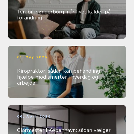
Terapi i sønderborg: når livet kalder på
forandring
01. May 2026
Kiropraktor: sådan kan behandling
hjælpe mod smerter i hverdag og
arbejde
06. April 2026
Glarmester i København: sådan vælger