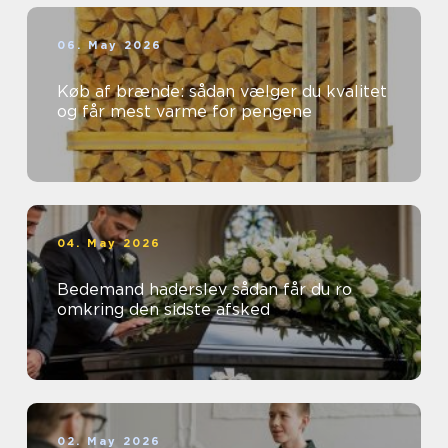
06. May 2026
Køb af brænde: sådan vælger du kvalitet
og får mest varme for pengene
04. May 2026
Bedemand haderslev sådan får du ro
omkring den sidste afsked
02. May 2026