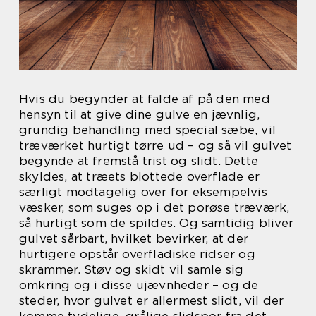
Hvis du begynder at falde af på den med
hensyn til at give dine gulve en jævnlig,
grundig behandling med special sæbe, vil
træværket hurtigt tørre ud – og så vil gulvet
begynde at fremstå trist og slidt. Dette
skyldes, at træets blottede overflade er
særligt modtagelig over for eksempelvis
væsker, som suges op i det porøse træværk,
så hurtigt som de spildes. Og samtidig bliver
gulvet sårbart, hvilket bevirker, at der
hurtigere opstår overfladiske ridser og
skrammer. Støv og skidt vil samle sig
omkring og i disse ujævnheder – og de
steder, hvor gulvet er allermest slidt, vil der
komme tydelige, grålige slidspor fra det