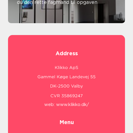
du den rette fagmand til opgaven
Address
web:
www.klikko.dk/
Menu