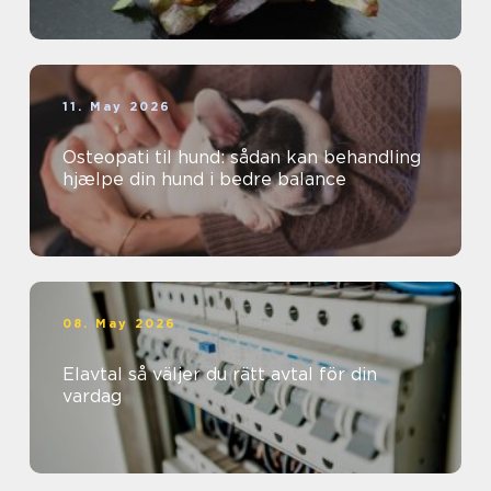
11. May 2026
Osteopati til hund: sådan kan behandling
hjælpe din hund i bedre balance
08. May 2026
Elavtal så väljer du rätt avtal för din
vardag