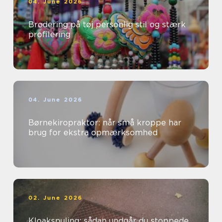
04. June 2026
Brodering på tøj personlig stil og stærk
profilering
04. June 2026
Børnekiropraktor: når små kroppe har
brug for ekstra opmærksomhed
02. June 2026
Kloakspuling: sådan undgår du stoppede