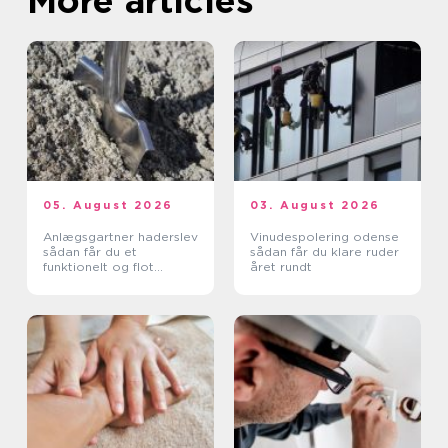
More articles
05. August 2026
03. August 2026
Anlægsgartner haderslev
Vinudespolering odense
sådan får du et
sådan får du klare ruder
funktionelt og flot
året rundt
uderum