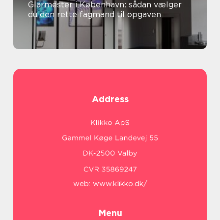
Glarmester i København: sådan vælger
du den rette fagmand til opgaven
Address
web:
www.klikko.dk/
Menu