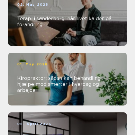
02. May 2026
Terapi i sønderborg: når livet kalder på
forandring
01. May 2026
Kiropraktor: sådan kan behandling
hjælpe mod smerter i hverdag og
arbejde
06. April 2026