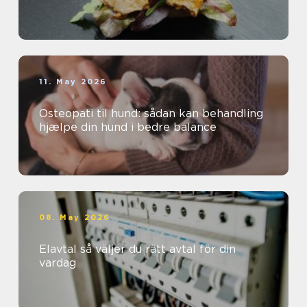
11. May 2026
Osteopati til hund: sådan kan behandling
hjælpe din hund i bedre balance
08. May 2026
Elavtal så väljer du rätt avtal för din
vardag