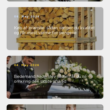
06. May 2026
Køb af brænde: sådan vælger du kvalitet
og får mest varme for pengene
04. May 2026
Bedemand haderslev sådan får du ro
omkring den sidste afsked