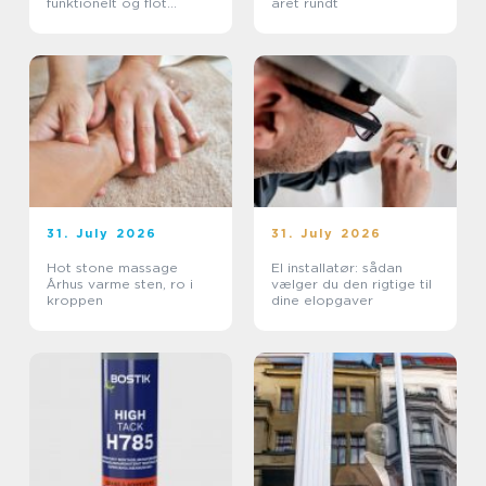
funktionelt og flot
året rundt
uderum
31. July 2026
31. July 2026
Hot stone massage
El installatør: sådan
Århus varme sten, ro i
vælger du den rigtige til
kroppen
dine elopgaver