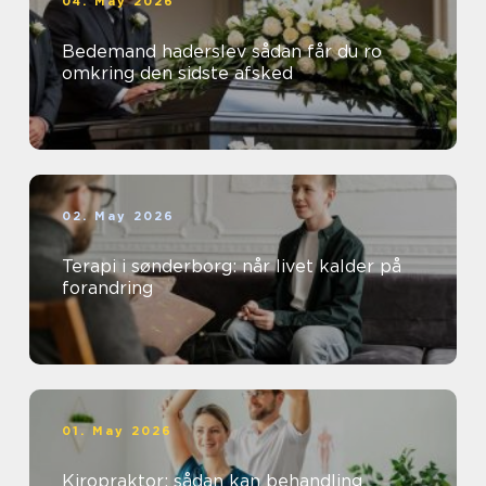
04. May 2026
Bedemand haderslev sådan får du ro
omkring den sidste afsked
02. May 2026
Terapi i sønderborg: når livet kalder på
forandring
01. May 2026
Kiropraktor: sådan kan behandling