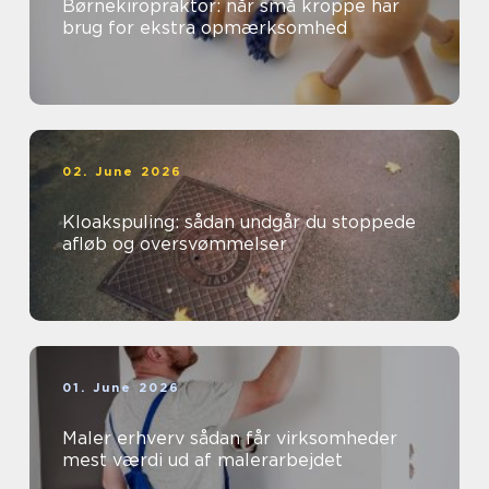
Børnekiropraktor: når små kroppe har
brug for ekstra opmærksomhed
02. June 2026
Kloakspuling: sådan undgår du stoppede
afløb og oversvømmelser
01. June 2026
Maler erhverv sådan får virksomheder
mest værdi ud af malerarbejdet