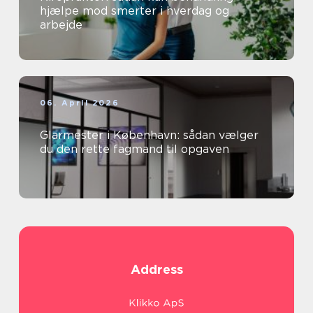
hjælpe mod smerter i hverdag og
arbejde
06. April 2026
Glarmester i København: sådan vælger
du den rette fagmand til opgaven
Address