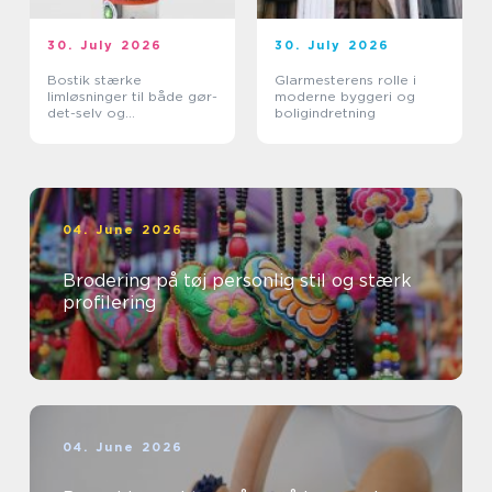
30. July 2026
30. July 2026
Bostik stærke
Glarmesterens rolle i
limløsninger til både gør-
moderne byggeri og
det-selv og
boligindretning
professionelle
04. June 2026
Brodering på tøj personlig stil og stærk
profilering
04. June 2026