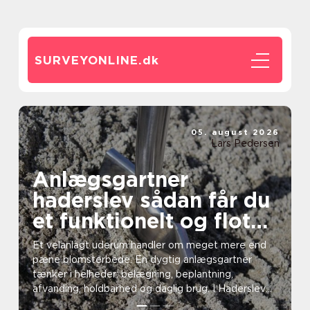
SURVEYONLINE.
dk
05. august 2026
Lars Pedersen
Anlægsgartner
haderslev sådan får du
et funktionelt og flot
uderum
Et velanlagt uderum handler om meget mere end
pæne blomsterbede. En dygtig anlægsgartner
tænker i helheder: belægning, beplantning,
afvanding, holdbarhed og daglig brug. I Haderslev
og omegn vælger ma...