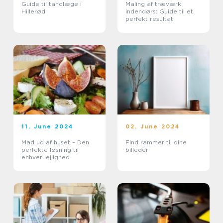
Guide til tandlæge i
Maling af træværk
Hillerød
indendørs: Guide til et
perfekt resultat
11. June 2024
02. June 2024
Mad ud af huset – Den
Find rammer til dine
perfekte løsning til
billeder
enhver lejlighed