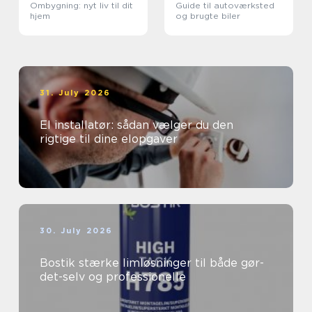
Ombygning: nyt liv til dit
Guide til autoværksted
hjem
og brugte biler
31. July 2026
El installatør: sådan vælger du den
rigtige til dine elopgaver
30. July 2026
Bostik stærke limløsninger til både gør-
det-selv og professionelle