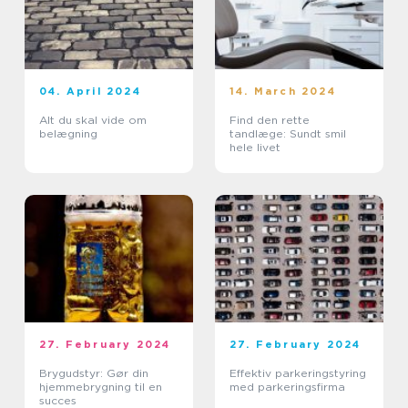
04. April 2024
14. March 2024
Alt du skal vide om
Find den rette
belægning
tandlæge: Sundt smil
hele livet
27. February 2024
27. February 2024
Brygudstyr: Gør din
Effektiv parkeringstyring
hjemmebrygning til en
med parkeringsfirma
succes