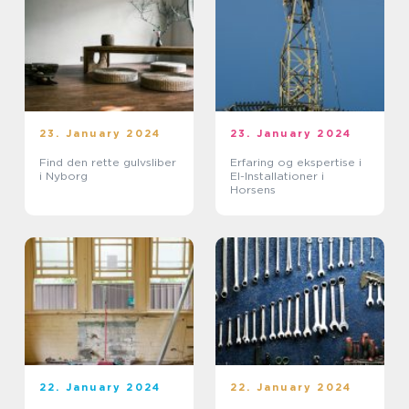
23. January 2024
23. January 2024
Find den rette gulvsliber
Erfaring og ekspertise i
i Nyborg
El-Installationer i
Horsens
22. January 2024
22. January 2024