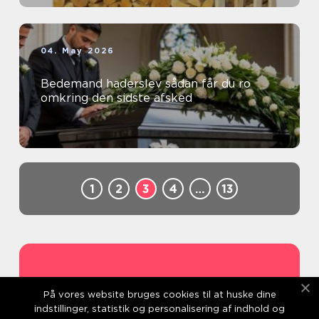
04. May 2026
Bedemand haderslev sådan får du ro
omkring den sidste afsked
1
2
3
4
…
13
Address
På vores website bruges cookies til at huske dine
indstillinger, statistik og personalisering af indhold og