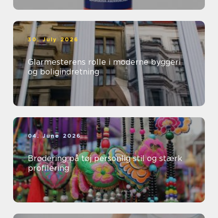
30. July 2026
Glarmesterens rolle i moderne byggeri
og boligindretning
04. June 2026
Brodering på tøj personlig stil og stærk
profilering