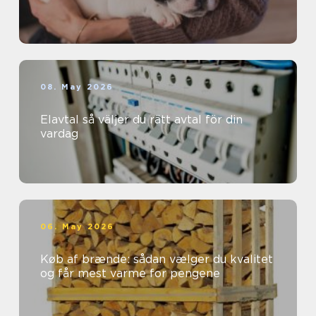
08. May 2026
Elavtal så väljer du rätt avtal för din
vardag
06. May 2026
Køb af brænde: sådan vælger du kvalitet
og får mest varme for pengene