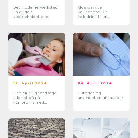
Det moderne værksted:
Kloakservice
En guide til
Kalundborg: Din
vedligeholdelse og
vejledning til en
service af din Bil
velfungerende kloak
12. April 2024
04. April 2024
Find en billig tandlæge
Historien og
uden at gå på
anvendelsen af knapper
kompromis med
kvaliteten