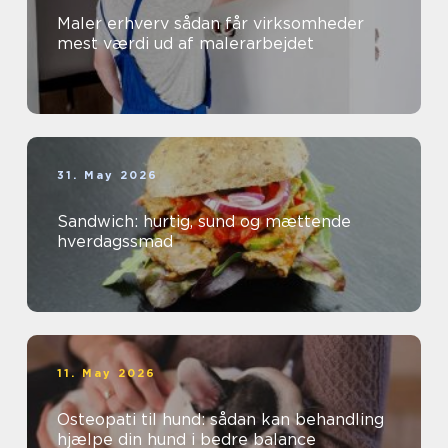
Maler erhverv sådan får virksomheder
mest værdi ud af malerarbejdet
31. May 2026
Sandwich: hurtig, sund og mættende
hverdagssmad
11. May 2026
Osteopati til hund: sådan kan behandling
hjælpe din hund i bedre balance