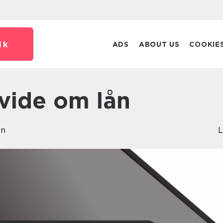
dk
ADS
ABOUT US
COOKIE
l vide om lån
en
L