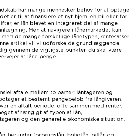
andskab har mange mennesker behov for at optage
det er til at finansiere et nyt hjem, en bil eller for
ter, er lån blevet en integreret del af mange
lanlægning. Men at navigere i lånemarkedet kan
med de mange forskellige lånetypen, rentesatser
enne artikel vil vi udforske de grundlæggende
 dig gennem de vigtigste punkter, du skal være
rvejer at låne penge.
nansiel aftale mellem to parter: låntageren og
odtager et bestemt pengebeløb fra långiveren,
over en aftalt periode, ofte sammen med renter.
eget afhængigt af typen af lån,
tageren og den generelle økonomiske situation.
lån, herunder forbrugslån, boliglån, billån og