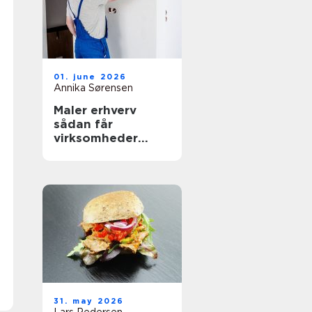
01. june 2026
Annika Sørensen
Maler erhverv
sådan får
virksomheder
mest værdi ud af
malerarbejdet
31. may 2026