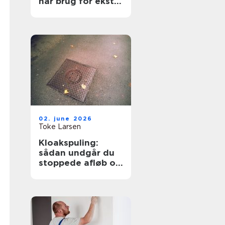
har brug for ekstra
opmærksomhed
02. june 2026
Toke Larsen
Kloakspuling:
sådan undgår du
stoppede afløb og
oversvømmelser