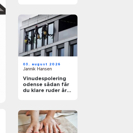
funktionelt og flot
uderum
03. august 2026
Jannik Hansen
Vinudespolering
odense sådan får
du klare ruder året
rundt