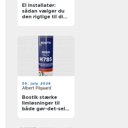
El installatør:
sådan vælger du
den rigtige til dine
elopgaver
30. july 2026
Albert Pilgaard
Bostik stærke
limløsninger til
både gør-det-selv
og professionelle