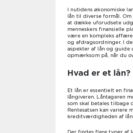
I nutidens økonomiske l
lån til diverse formål. Om 
at dække uforudsete udgif
menneskers finansielle p
være en kompleks affære 
og afdragsordninger. I d
aspekter af lån og guide
opmærksom på, når du ove
Hvad er et lån?
Et lån er essentielt en fi
långiveren. Låntageren m
som skal betales tilbage 
Rentesatsen kan variere m
kreditværdigheden af lån
Der findes flere typer af 