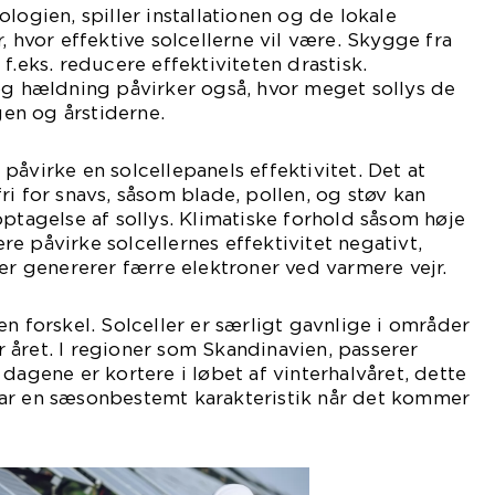
logien, spiller installationen og de lokale
, hvor effektive solcellerne vil være. Skygge fra
f.eks. reducere effektiviteten drastisk.
og hældning påvirker også, hvor meget sollys de
en og årstiderne.
påvirke en solcellepanels effektivitet. Det at
ri for snavs, såsom blade, pollen, og støv kan
optagelse af sollys. Klimatiske forhold såsom høje
e påvirke solcellernes effektivitet negativt,
ler genererer færre elektroner ved varmere vejr.
en forskel. Solceller er særligt gavnlige i områder
året. I regioner som Skandinavien, passerer
dagene er kortere i løbet af vinterhalvåret, dette
er har en sæsonbestemt karakteristik når det kommer