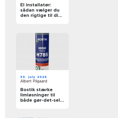
El installatør:
sådan vælger du
den rigtige til dine
elopgaver
30. july 2026
Albert Pilgaard
Bostik stærke
limløsninger til
både gør-det-selv
og professionelle