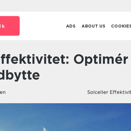
dk
ADS
ABOUT US
COOKIE
dbytte
en
Solceller Effektivi