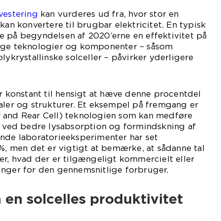
nvestering
kan vurderes ud fra, hvor stor en
kan konvertere til brugbar elektricitet. En typisk
e på begyndelsen af 2020’erne en effektivitet på
lige teknologier og komponenter – såsom
lykrystallinske solceller – påvirker yderligere
ar konstant til hensigt at hæve denne procentdel
aler og strukturer. Et eksempel på fremgang er
 and Rear Cell) teknologien som kan medføre
, ved bedre lysabsorption og formindskning af
ende laboratorieeksperimenter har set
0%, men det er vigtigt at bemærke, at sådanne tal
er, hvad der er tilgængeligt kommercielt eller
inger for den gennemsnitlige forbruger.
 en solcelles produktivitet