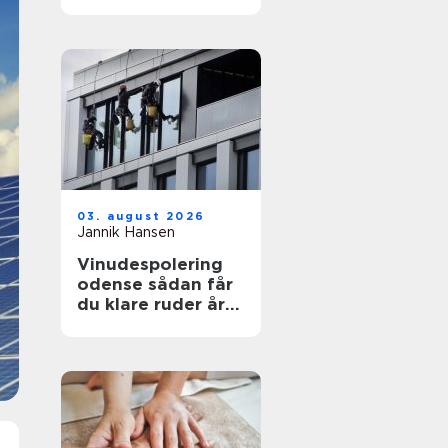
funktionelt og flot
uderum
03. august 2026
Jannik Hansen
Vinudespolering
odense sådan får
du klare ruder året
rundt