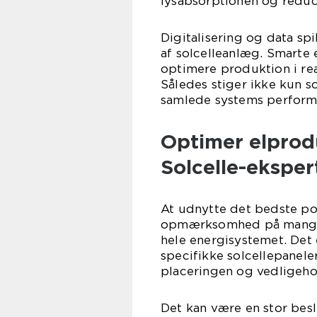
lysabsorptionen og reduc
Digitalisering og data spi
af solcelleanlæg. Smart
optimere produktion i re
Således stiger ikke kun so
samlede systems perform
Optimer elprod
Solcelle-eksper
At udnytte det bedste po
opmærksomhed på mange fo
hele energisystemet. Det 
specifikke solcellepaneler
placeringen og vedligeho
Det kan være en stor beslu