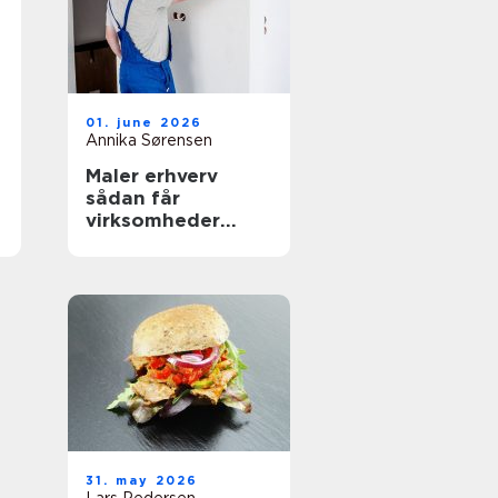
01. june 2026
Annika Sørensen
Maler erhverv
sådan får
virksomheder
mest værdi ud af
malerarbejdet
31. may 2026