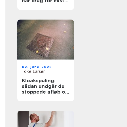
har brug for ekstra
opmærksomhed
02. june 2026
Toke Larsen
Kloakspuling:
sådan undgår du
stoppede afløb og
oversvømmelser