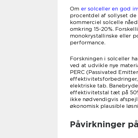
Om
er solceller en god i
procentdel af sollyset de 
kommerciel solcelle nåed
omkring 15-20%. Forskel
monokrystallinske eller po
performance.
Forskningen i solceller h
ved at udvikle nye materi
PERC (Passivated Emitter
effektivitetsforbedringer
elektriske tab. Banebryd
effektivitetstal tæt på 5
ikke nødvendigvis afspejl
økonomisk plausible løsn
Påvirkninger på