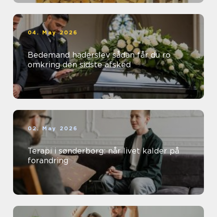
04. May 2026
Bedemand haderslev sådan får du ro
omkring den sidste afsked
02. May 2026
Terapi i sønderborg: når livet kalder på
forandring