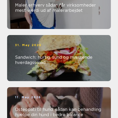
Maler erhverv sådan får virksomheder
mest værdi ud af malerarbejdet
31. May 2026
Sandwich: hurtig, sund og mættende
hverdagssmad
11. May 2026
Osteopati til hund: sådan kan behandling
hjælpe din hund i bedre balance