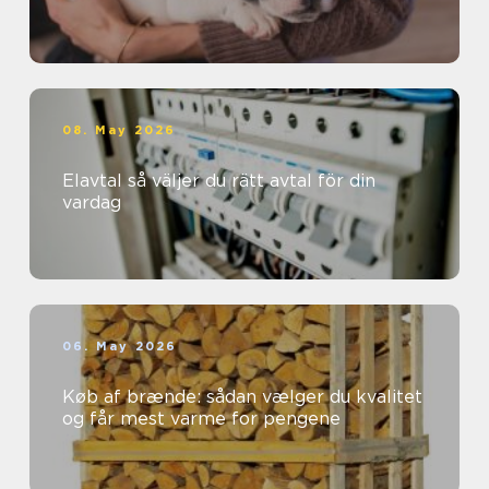
08. May 2026
Elavtal så väljer du rätt avtal för din
vardag
06. May 2026
Køb af brænde: sådan vælger du kvalitet
og får mest varme for pengene