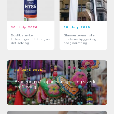
30. July 2026
30. July 2026
Bostik stærke
Glarmesterens rolle i
limløsninger til både gør-
moderne byggeri og
det-selv og
boligindretning
professionelle
04. June 2026
Brodering på tøj personlig stil og stærk
profilering