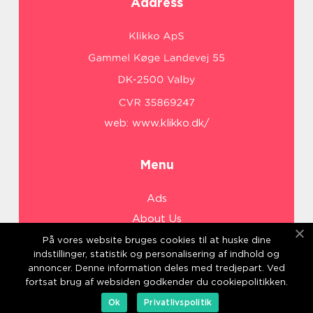
Address
web:
www.klikko.dk/
Menu
Ads
About Us
Cookies
På vores website bruges cookies til at huske dine
indstillinger, statistik og personalisering af indhold og
Contact
annoncer. Denne information deles med tredjepart. Ved
Sitemap
fortsat brug af websiden godkender du cookiepolitikken.
Ok
Privatlivspolitik