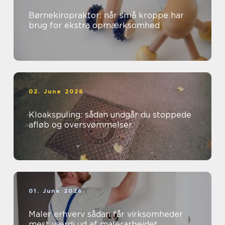
Børnekiropraktor: når små kroppe har
brug for ekstra opmærksomhed
02. June 2026
Kloakspuling: sådan undgår du stoppede
afløb og oversvømmelser
01. June 2026
Maler erhverv sådan får virksomheder
mest værdi ud af malerarbejdet