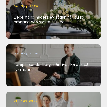
04. May 2026
Bedemand haderslev sådan får du ro
omkring den sidste afsked
02. May 2026
Terapi i sønderborg: når livet kalder på
forandring
01. May 2026