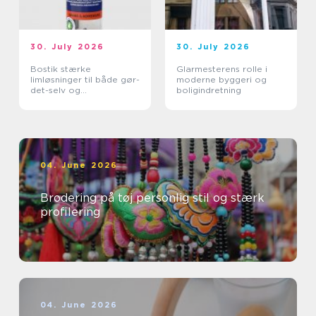
30. July 2026
30. July 2026
Bostik stærke
Glarmesterens rolle i
limløsninger til både gør-
moderne byggeri og
det-selv og
boligindretning
professionelle
04. June 2026
Brodering på tøj personlig stil og stærk
profilering
04. June 2026