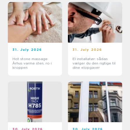
31. July 2026
31. July 2026
Hot stone massage
El installatør: sådan
Århus varme sten, ro i
vælger du den rigtige til
kroppen
dine elopgaver
30. July 2026
30. July 2026