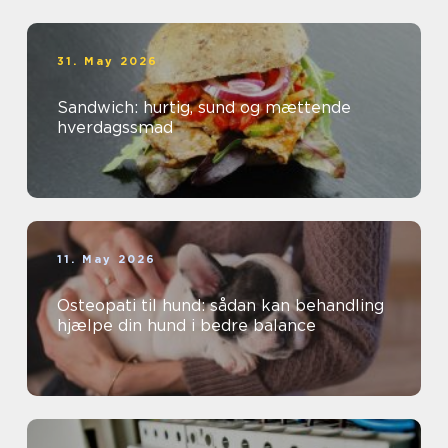
31. May 2026
Sandwich: hurtig, sund og mættende
hverdagssmad
11. May 2026
Osteopati til hund: sådan kan behandling
hjælpe din hund i bedre balance