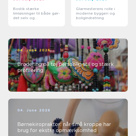
Bostik stærke
Glarmesterens rolle i
limløsninger til både gør-
moderne byggeri og
det-selv og
boligindretning
professionelle
04. June 2026
Brodering på tøj personlig stil og stærk
profilering
04. June 2026
Børnekiropraktor: når små kroppe har
brug for ekstra opmærksomhed