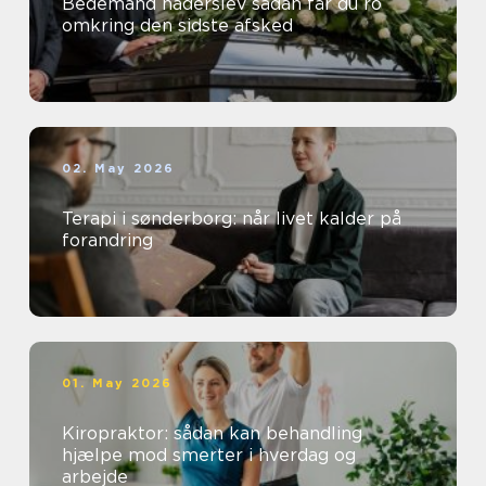
Bedemand haderslev sådan får du ro
omkring den sidste afsked
02. May 2026
Terapi i sønderborg: når livet kalder på
forandring
01. May 2026
Kiropraktor: sådan kan behandling
hjælpe mod smerter i hverdag og
arbejde