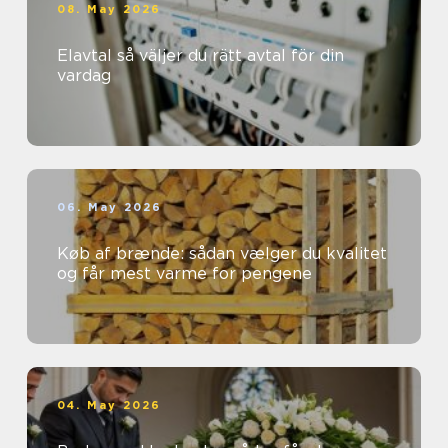
08. May 2026
Elavtal så väljer du rätt avtal för din
vardag
06. May 2026
Køb af brænde: sådan vælger du kvalitet
og får mest varme for pengene
04. May 2026