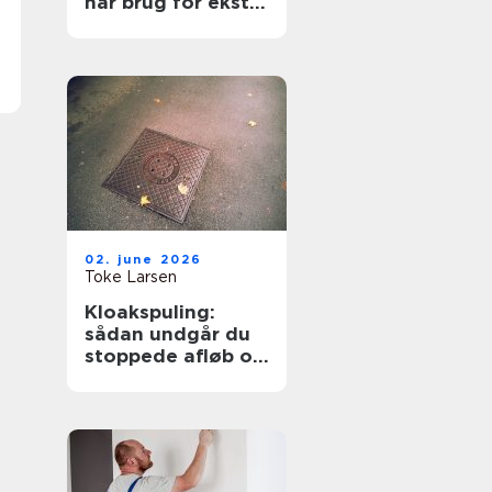
har brug for ekstra
opmærksomhed
02. june 2026
Toke Larsen
Kloakspuling:
sådan undgår du
stoppede afløb og
oversvømmelser