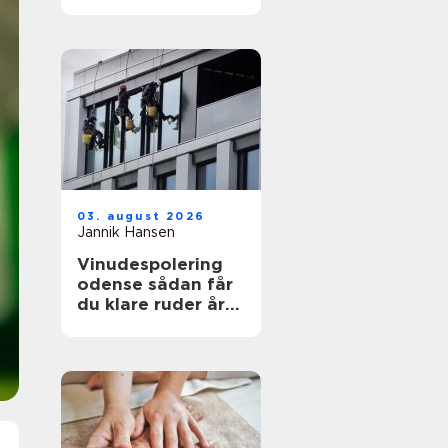
funktionelt og flot
uderum
03. august 2026
Jannik Hansen
Vinudespolering
odense sådan får
du klare ruder året
rundt