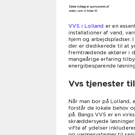
VVS i Lolland
er en essen
installationer af vand, va
hjem og arbejdspladser. I
der er dedikerede til at 
fremtrædende aktører i 
mangeårige erfaring tilby
energibesparende løsning
Vvs tjenester t
Når man bor på Lolland, e
forstår de lokale behov 
på. Bangs VVS er en virkso
skræddersyede løsninger 
vifte af ydelser inkludere
og varmesystemer til sani