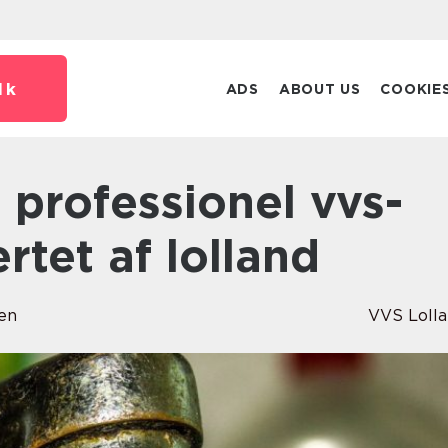
dk
ADS
ABOUT US
COOKIE
ertet af lolland
en
VVS Loll