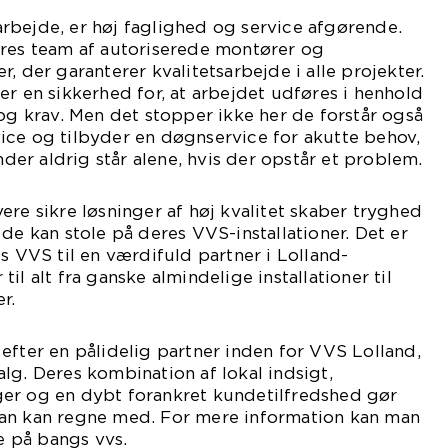
rbejde, er høj faglighed og service afgørende.
eres team af autoriserede montører og
, der garanterer kvalitetsarbejde i alle projekter.
er en sikkerhed for, at arbejdet udføres i henhold
 og krav. Men det stopper ikke her de forstår også
ice og tilbyder en døgnservice for akutte behov,
under aldrig står alene, hvis der opstår et problem.
ere sikre løsninger af høj kvalitet skaber tryghed
de kan stole på deres VVS-installationer. Det er
s VVS til en værdifuld partner i Lolland-
il alt fra ganske almindelige installationer til
r.
efter en pålidelig partner inden for VVS Lolland,
lg. Deres kombination af lokal indsigt,
er og en dybt forankret kundetilfredshed gør
an kan regne med. For mere information kan man
 på bangs vvs.