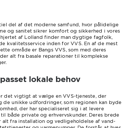
tiel del af det moderne samfund, hvor pålidelige
rme og sanitet sikrer komfort og sikkerhed i vores
 hjertet af Lolland finder man dygtige fagfolk,
yde kvalitetsservice inden for VVS. En af de mest
dette område er Bangs VVS, som med deres
der alt fra basale reparationer til komplekse
er.
ilpasset lokale behov
r det vigtigt at vælge en VVS-tjeneste, der
og de unikke udfordringer, som regionen kan byde
mhed, der har specialiseret sig i at levere
til både private og erhvervskunder. Deres brede
r alt fra installation og vedligeholdelse af vand-
tetstjenester og varmepumper. De forstår, at hver