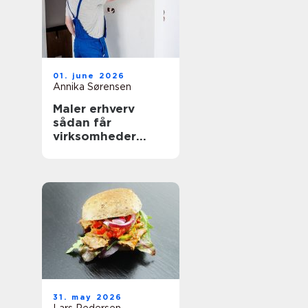
01. june 2026
Annika Sørensen
Maler erhverv
sådan får
virksomheder
mest værdi ud af
malerarbejdet
31. may 2026