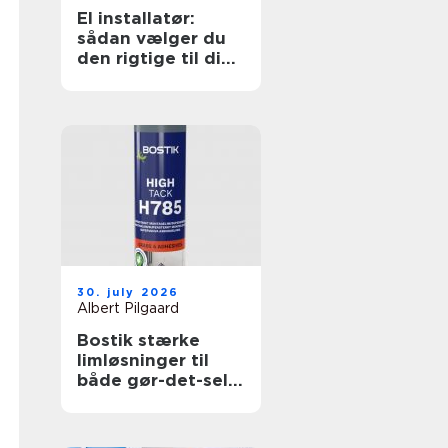
El installatør:
sådan vælger du
den rigtige til dine
elopgaver
30. july 2026
Albert Pilgaard
Bostik stærke
limløsninger til
både gør-det-selv
og professionelle