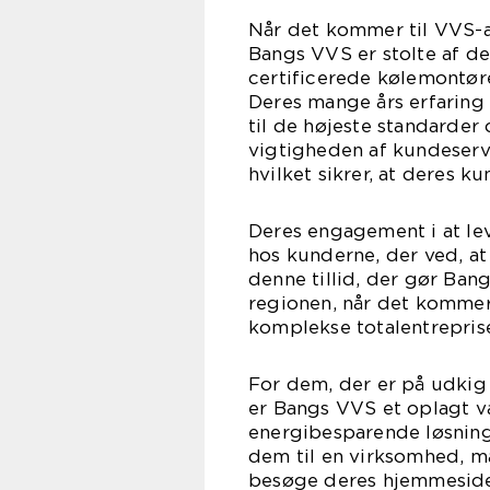
Når det kommer til VVS-a
Bangs VVS er stolte af d
certificerede kølemontører
Deres mange års erfaring 
til de højeste standarder
vigtigheden af kundeserv
hvilket sikrer, at deres k
Deres engagement i at lev
hos kunderne, der ved, at 
denne tillid, der gør Bang
regionen, når det kommer t
komplekse totalentreprise
For dem, der er på udkig 
er Bangs VVS et oplagt va
energibesparende løsning
dem til en virksomhed, m
besøge deres hjemmeside