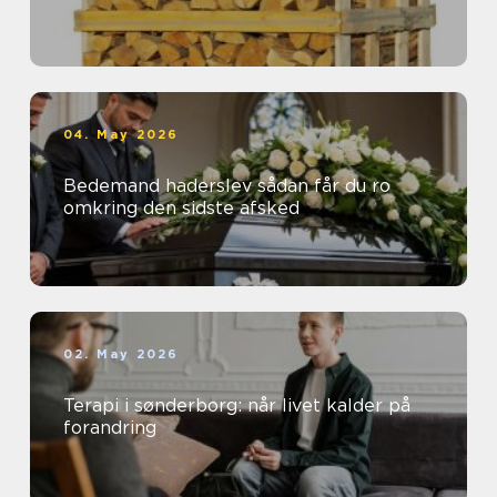
04. May 2026
Bedemand haderslev sådan får du ro
omkring den sidste afsked
02. May 2026
Terapi i sønderborg: når livet kalder på
forandring