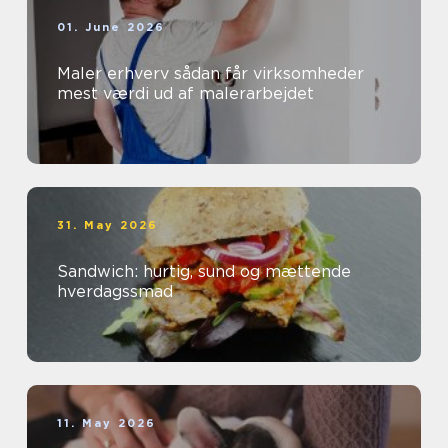
01. June 2026
Maler erhverv sådan får virksomheder
mest værdi ud af malerarbejdet
31. May 2026
Sandwich: hurtig, sund og mættende
hverdagssmad
11. May 2026