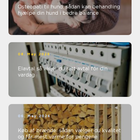
Osteopati til hund: sådan kan behandling
hjælpe din hund i bedre balance
08. May 2026
Elavtal så väljer du rätt avtal för din
vardag
06. May 2026
Køb af brænde: sådan vælger du kvalitet
og får mest varme for pengene