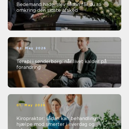
Bedemand haderslev sådan får du ro
omkring den sidste afsked
02. May 2026
Terapi i sønderborg: når livet kalder på
forandring
01. May 2026
Kiropraktor: sådan kan behandling
hjælpe mod smerter i hverdag og