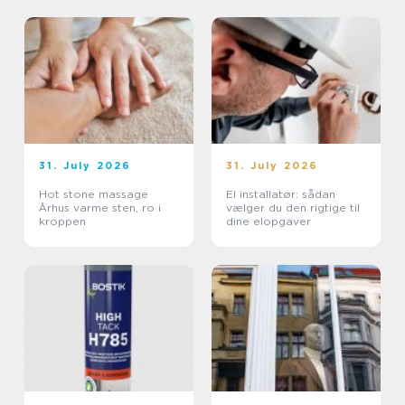
31. July 2026
31. July 2026
Hot stone massage
El installatør: sådan
Århus varme sten, ro i
vælger du den rigtige til
kroppen
dine elopgaver