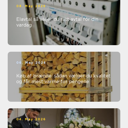
08. May 2026
Elavtal så väljer du rätt avtal för din
vardag
06. May 2026
Køb af brænde: sådan vælger du kvalitet
og får mest varme for pengene
04. May 2026