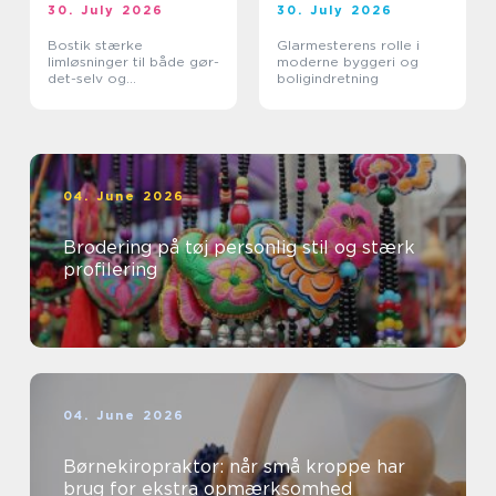
30. July 2026
30. July 2026
Bostik stærke
Glarmesterens rolle i
limløsninger til både gør-
moderne byggeri og
det-selv og
boligindretning
professionelle
04. June 2026
Brodering på tøj personlig stil og stærk
profilering
04. June 2026
Børnekiropraktor: når små kroppe har
brug for ekstra opmærksomhed