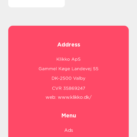
Address
web:
www.klikko.dk/
Menu
Ads