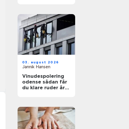
funktionelt og flot
uderum
03. august 2026
Jannik Hansen
Vinudespolering
odense sådan får
du klare ruder året
rundt