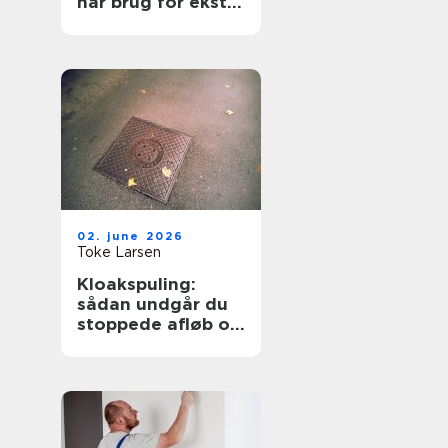
har brug for ekstra
opmærksomhed
02. june 2026
Toke Larsen
Kloakspuling:
sådan undgår du
stoppede afløb og
oversvømmelser