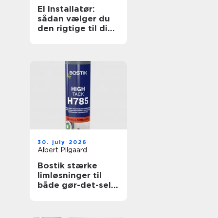
El installatør:
sådan vælger du
den rigtige til dine
elopgaver
30. july 2026
Albert Pilgaard
Bostik stærke
limløsninger til
både gør-det-selv
og professionelle