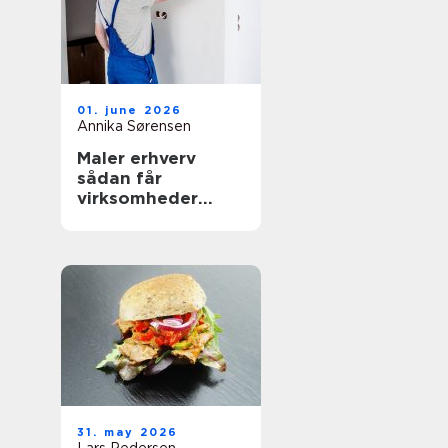
01. june 2026
Annika Sørensen
Maler erhverv
sådan får
virksomheder
mest værdi ud af
malerarbejdet
31. may 2026