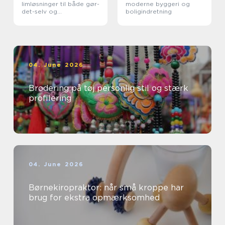
limløsninger til både gør-
moderne byggeri og
det-selv og
boligindretning
professionelle
04. June 2026
Brodering på tøj personlig stil og stærk
profilering
04. June 2026
Børnekiropraktor: når små kroppe har
brug for ekstra opmærksomhed