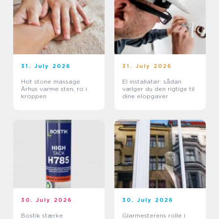
31. July 2026
31. July 2026
Hot stone massage
El installatør: sådan
Århus varme sten, ro i
vælger du den rigtige til
kroppen
dine elopgaver
30. July 2026
30. July 2026
Bostik stærke
Glarmesterens rolle i