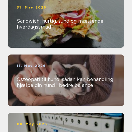
31. May 2026
Sandwich: hurtig, sund og mættende
hverdagssmad
11. May 2026
Osteopati til hund: sådan kan behandling
hjælpe din hund i bedre balance
08. May 2026