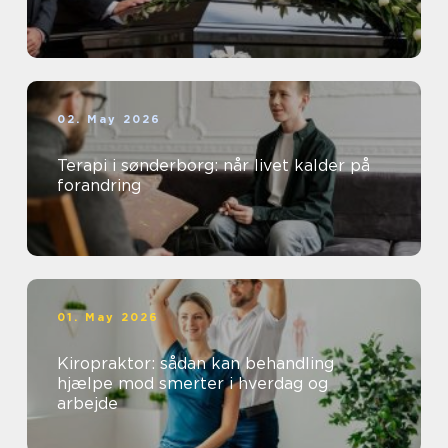
02. May 2026
Terapi i sønderborg: når livet kalder på
forandring
01. May 2026
Kiropraktor: sådan kan behandling
hjælpe mod smerter i hverdag og
arbejde