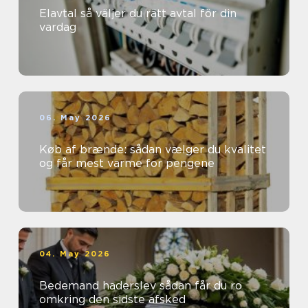
Elavtal så väljer du rätt avtal för din
vardag
06. May 2026
Køb af brænde: sådan vælger du kvalitet
og får mest varme for pengene
04. May 2026
Bedemand haderslev sådan får du ro
omkring den sidste afsked