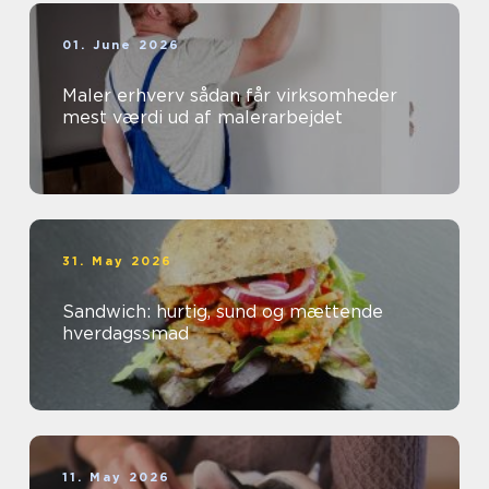
01. June 2026
Maler erhverv sådan får virksomheder
mest værdi ud af malerarbejdet
31. May 2026
Sandwich: hurtig, sund og mættende
hverdagssmad
11. May 2026