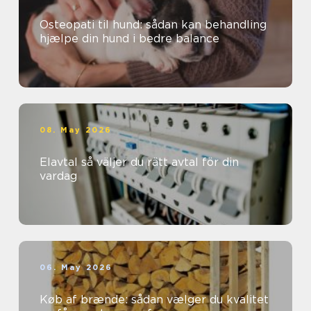
Osteopati til hund: sådan kan behandling
hjælpe din hund i bedre balance
08. May 2026
Elavtal så väljer du rätt avtal för din
vardag
06. May 2026
Køb af brænde: sådan vælger du kvalitet