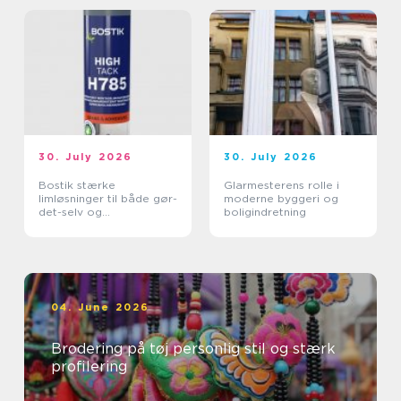
30. July 2026
30. July 2026
Bostik stærke
Glarmesterens rolle i
limløsninger til både gør-
moderne byggeri og
det-selv og
boligindretning
professionelle
04. June 2026
Brodering på tøj personlig stil og stærk
profilering