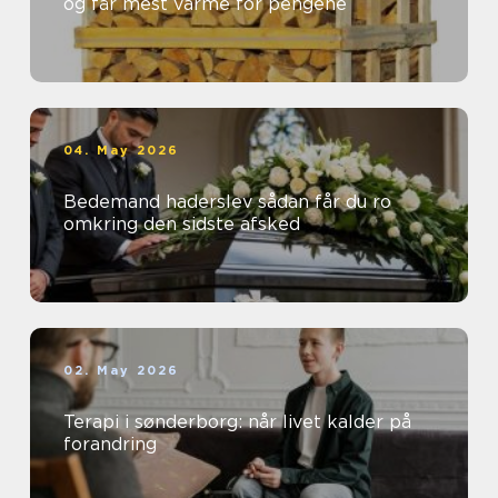
og får mest varme for pengene
04. May 2026
Bedemand haderslev sådan får du ro
omkring den sidste afsked
02. May 2026
Terapi i sønderborg: når livet kalder på
forandring