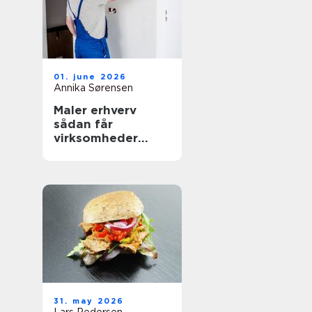
01. june 2026
Annika Sørensen
Maler erhverv
sådan får
virksomheder
mest værdi ud af
malerarbejdet
31. may 2026