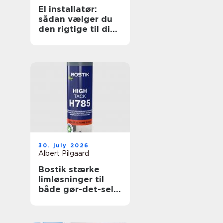
El installatør:
sådan vælger du
den rigtige til dine
elopgaver
30. july 2026
Albert Pilgaard
Bostik stærke
limløsninger til
både gør-det-selv
og professionelle