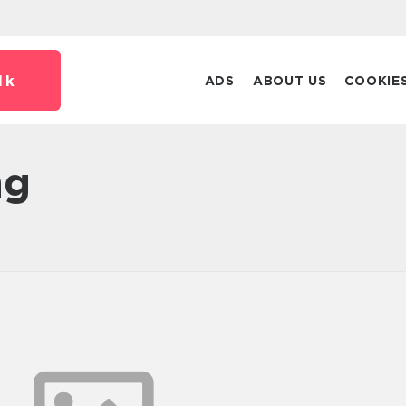
dk
ADS
ABOUT US
COOKIE
ng