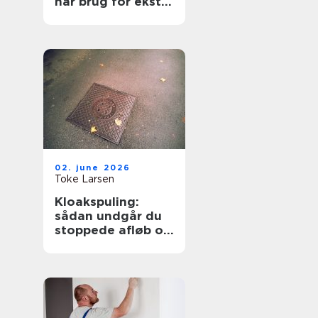
har brug for ekstra
opmærksomhed
02. june 2026
Toke Larsen
Kloakspuling:
sådan undgår du
stoppede afløb og
oversvømmelser