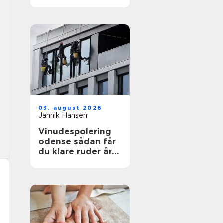
funktionelt og flot
uderum
03. august 2026
Jannik Hansen
Vinudespolering
odense sådan får
du klare ruder året
rundt