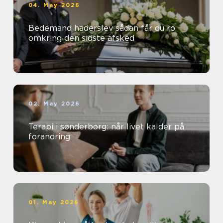
04. May 2026
Bedemand haderslev sådan får du ro
omkring den sidste afsked
02. May 2026
Terapi i sønderborg: når livet kalder på
forandring
01. May 2026