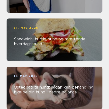
31. May 2026
Sandwich: hurtig, sund og mættende
hverdagssmad
11. May 2026
Osteopati til hund: sådan kan behandling
hjælpe din hund i bedre balance