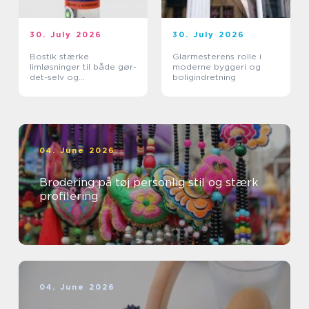
30. July 2026
30. July 2026
Bostik stærke
Glarmesterens rolle i
limløsninger til både gør-
moderne byggeri og
det-selv og
boligindretning
professionelle
04. June 2026
Brodering på tøj personlig stil og stærk
profilering
04. June 2026