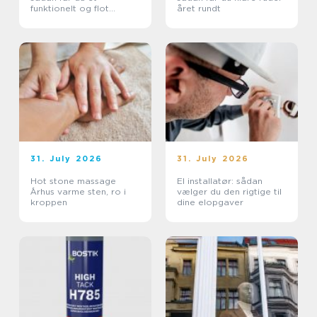
funktionelt og flot
året rundt
uderum
31. July 2026
31. July 2026
Hot stone massage
El installatør: sådan
Århus varme sten, ro i
vælger du den rigtige til
kroppen
dine elopgaver