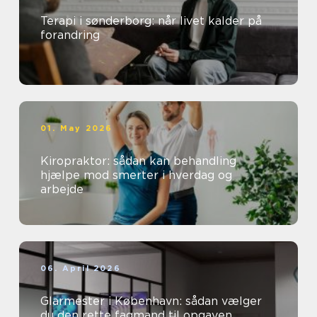
Terapi i sønderborg: når livet kalder på
forandring
01. May 2026
Kiropraktor: sådan kan behandling
hjælpe mod smerter i hverdag og
arbejde
06. April 2026
Glarmester i København: sådan vælger
du den rette fagmand til opgaven