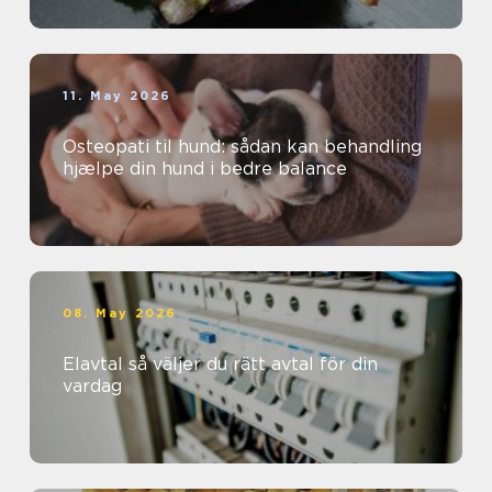
11. May 2026
Osteopati til hund: sådan kan behandling
hjælpe din hund i bedre balance
08. May 2026
Elavtal så väljer du rätt avtal för din
vardag