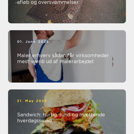
afløb og oversvømmelser
01. June 2026
Maler erhverv sådan får virksomheder
mest værdi ud af malerarbejdet
31. May 2026
Sandwich: hurtig, sund og mættende
hverdagssmad