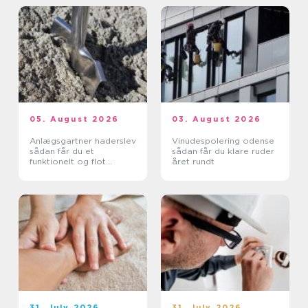
05. August 2026
03. August 2026
Anlægsgartner haderslev
Vinudespolering odense
sådan får du et
sådan får du klare ruder
funktionelt og flot
året rundt
uderum
31. July 2026
31. July 2026