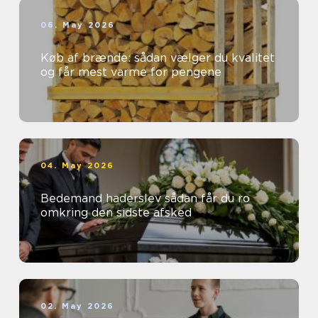
06. May 2026
Køb af brænde: sådan vælger du kvalitet
og får mest varme for pengene
04. May 2026
Bedemand haderslev sådan får du ro
omkring den sidste afsked
02. May 2026