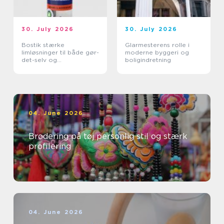
30. July 2026
30. July 2026
Bostik stærke
Glarmesterens rolle i
limløsninger til både gør-
moderne byggeri og
det-selv og
boligindretning
professionelle
04. June 2026
Brodering på tøj personlig stil og stærk
profilering
04. June 2026