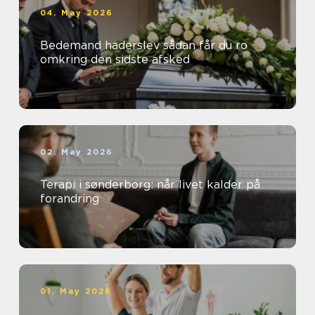
04. May 2026
Bedemand haderslev sådan får du ro
omkring den sidste afsked
02. May 2026
Terapi i sønderborg: når livet kalder på
forandring
01. May 2026