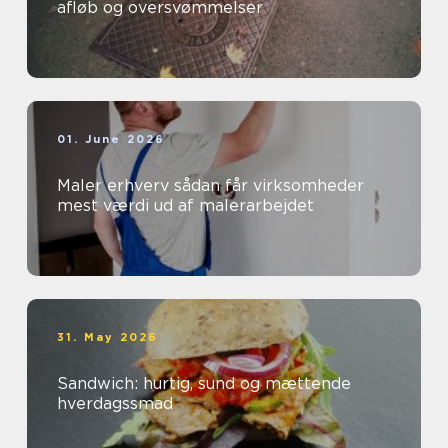
afløb og oversvømmelser
01. June 2026
Maler erhverv sådan får virksomheder
mest værdi ud af malerarbejdet
31. May 2026
Sandwich: hurtig, sund og mættende
hverdagssmad