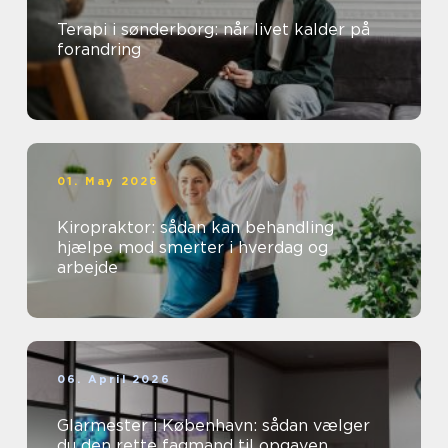
Terapi i sønderborg: når livet kalder på
forandring
01. May 2026
Kiropraktor: sådan kan behandling
hjælpe mod smerter i hverdag og
arbejde
06. April 2026
Glarmester i København: sådan vælger
du den rette fagmand til opgaven