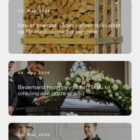
06. May 2026
Køb af brænde: sådan vælger du kvalitet
og får mest varme for pengene
04. May 2026
Bedemand haderslev sådan får du ro
omkring den sidste afsked
02. May 2026