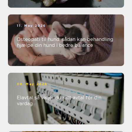
11. May 2026
Osteopati til hund: sådan kan behandling
hjælpe din hund i bedre balance
08. May 2026
Elavtal så väljer du rätt avtal för din
vardag