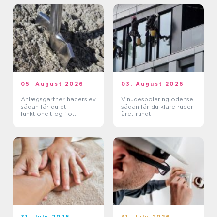
05. August 2026
03. August 2026
Anlægsgartner haderslev
Vinudespolering odense
sådan får du et
sådan får du klare ruder
funktionelt og flot
året rundt
uderum
31. July 2026
31. July 2026