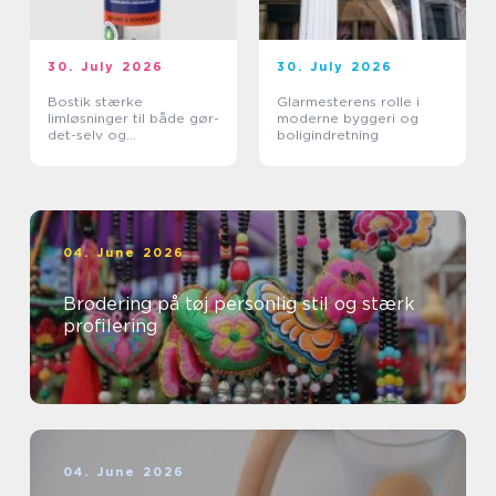
30. July 2026
30. July 2026
Bostik stærke
Glarmesterens rolle i
limløsninger til både gør-
moderne byggeri og
det-selv og
boligindretning
professionelle
04. June 2026
Brodering på tøj personlig stil og stærk
profilering
04. June 2026