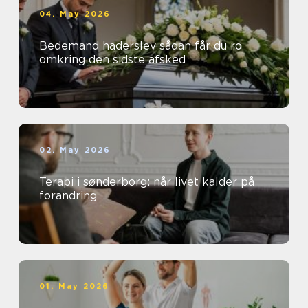
04. May 2026
Bedemand haderslev sådan får du ro
omkring den sidste afsked
02. May 2026
Terapi i sønderborg: når livet kalder på
forandring
01. May 2026