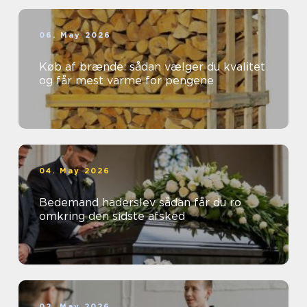
06. May 2026
Køb af brænde: sådan vælger du kvalitet
og får mest varme for pengene
04. May 2026
Bedemand haderslev sådan får du ro
omkring den sidste afsked
02. May 2026