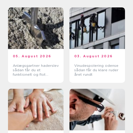
05. August 2026
03. August 2026
Anlægsgartner haderslev
Vinudespolering odense
sådan får du et
sådan får du klare ruder
funktionelt og flot
året rundt
uderum