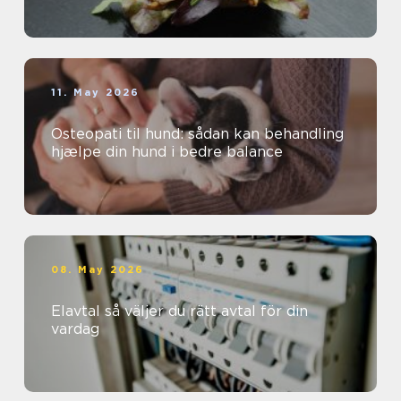
11. May 2026
Osteopati til hund: sådan kan behandling
hjælpe din hund i bedre balance
08. May 2026
Elavtal så väljer du rätt avtal för din
vardag