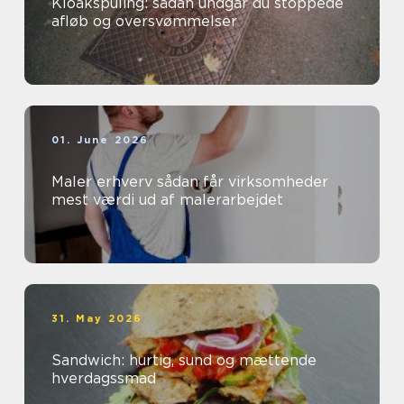
Kloakspuling: sådan undgår du stoppede
afløb og oversvømmelser
01. June 2026
Maler erhverv sådan får virksomheder
mest værdi ud af malerarbejdet
31. May 2026
Sandwich: hurtig, sund og mættende
hverdagssmad