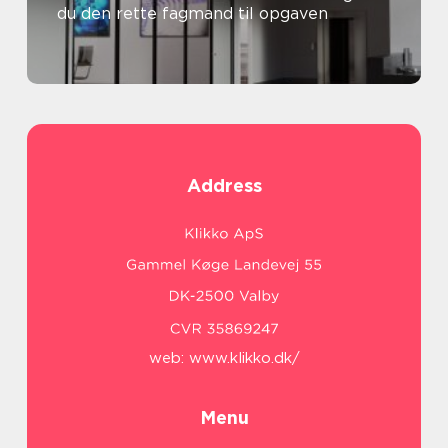
du den rette fagmand til opgaven
Address
web:
www.klikko.dk/
Menu