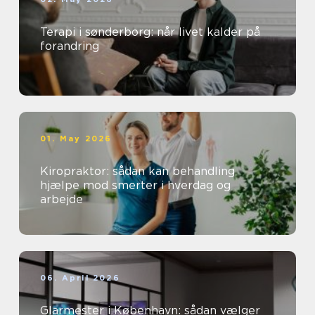
Terapi i sønderborg: når livet kalder på
forandring
01. May 2026
Kiropraktor: sådan kan behandling
hjælpe mod smerter i hverdag og
arbejde
06. April 2026
Glarmester i København: sådan vælger