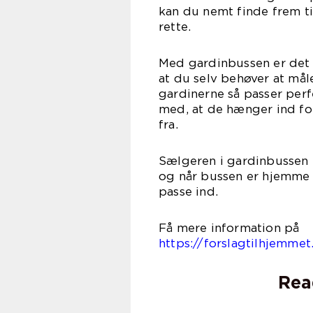
kan du nemt finde frem ti
re
Med gardinbussen er det m
at du selv behøver at måle
gardinerne så passer per
med, at de hænger ind for
f
Sælgeren i gardinbussen k
og når bussen er hjemme h
pass
Få mere
https://forslagtilhjemmet
Rea