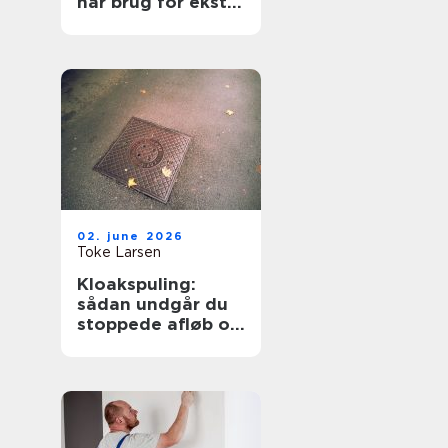
har brug for ekstra
opmærksomhed
02. june 2026
Toke Larsen
Kloakspuling:
sådan undgår du
stoppede afløb og
oversvømmelser