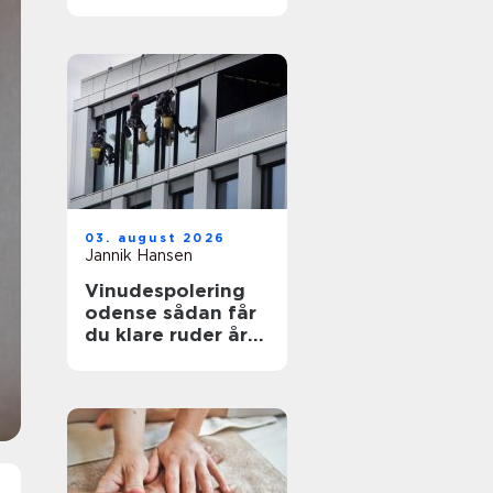
funktionelt og flot
uderum
03. august 2026
Jannik Hansen
Vinudespolering
odense sådan får
du klare ruder året
rundt