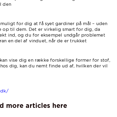
l den
tte.
uligt for dig at få syet gardiner på mål – uden
 op til dem. Det er virkelig smart for dig, da
fekt ind, og du for eksempel undgår problemet
an en del af vinduet, når de er trukket
ra.
an vise dig en række forskellige former for stof,
os dig, kan du nemt finde ud af, hvilken der vil
e ind.
 information på
.dk/
d more articles here