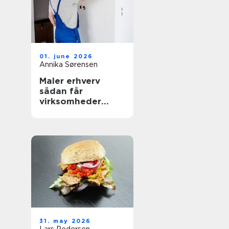
01. june 2026
Annika Sørensen
Maler erhverv
sådan får
virksomheder
mest værdi ud af
malerarbejdet
31. may 2026