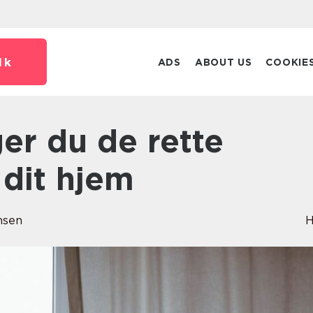
dk
ADS
ABOUT US
COOKIE
 dit hjem
nsen
H