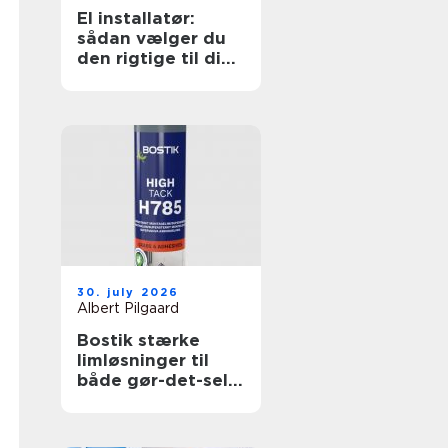
El installatør:
sådan vælger du
den rigtige til dine
elopgaver
30. july 2026
Albert Pilgaard
Bostik stærke
limløsninger til
både gør-det-selv
og professionelle