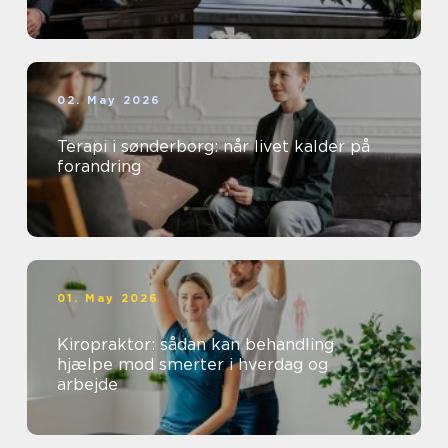
02. May 2026
Terapi i sønderborg: når livet kalder på
forandring
01. May 2026
Kiropraktor: sådan kan behandling
hjælpe mod smerter i hverdag og
arbejde