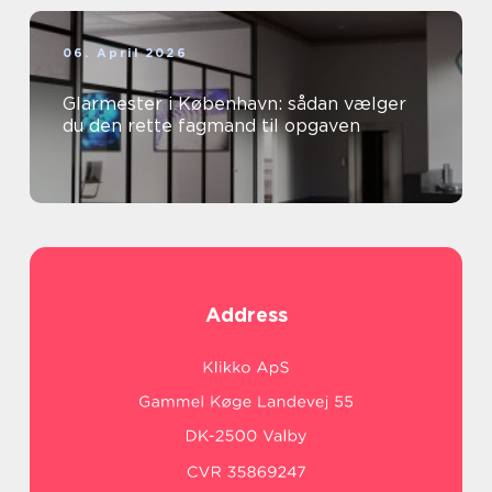
06. April 2026
Glarmester i København: sådan vælger
du den rette fagmand til opgaven
Address