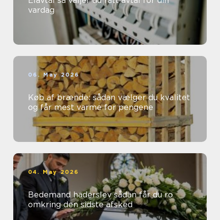
Elavtal så väljer du rätt avtal för din
vardag
06. May 2026
Køb af brænde: sådan vælger du kvalitet
og får mest varme for pengene
04. May 2026
Bedemand haderslev sådan får du ro
omkring den sidste afsked