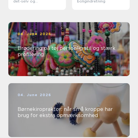
det-selv og
boligindretning
professionelle
04. June 2026
Brodering på tøj personlig stil og stærk
profilering
04. June 2026
Børnekiropraktor: når små kroppe har
brug for ekstra opmærksomhed