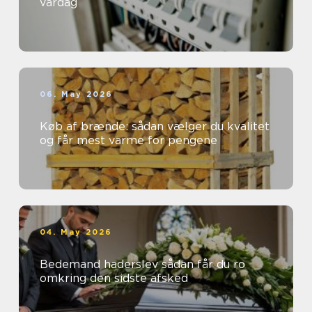
vardag
06. May 2026
Køb af brænde: sådan vælger du kvalitet
og får mest varme for pengene
04. May 2026
Bedemand haderslev sådan får du ro
omkring den sidste afsked