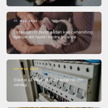
11. May 2026
Osteopati til hund: sådan kan behandling
hjælpe din hund i bedre balance
08. May 2026
Elavtal så väljer du rätt avtal för din
vardag