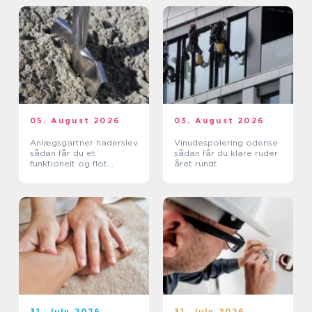
05. August 2026
03. August 2026
Anlægsgartner haderslev
Vinudespolering odense
sådan får du et
sådan får du klare ruder
funktionelt og flot
året rundt
uderum
31. July 2026
31. July 2026