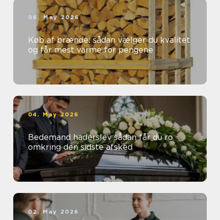
06. May 2026
Køb af brænde: sådan vælger du kvalitet
og får mest varme for pengene
04. May 2026
Bedemand haderslev sådan får du ro
omkring den sidste afsked
02. May 2026