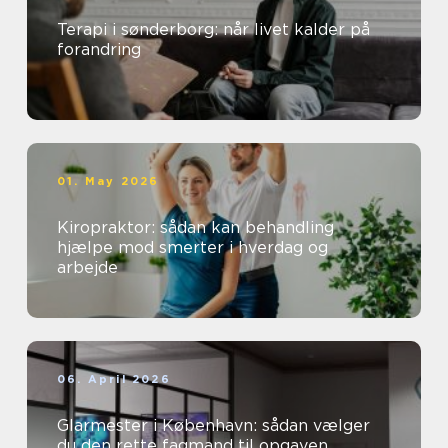
Terapi i sønderborg: når livet kalder på
forandring
01. May 2026
Kiropraktor: sådan kan behandling
hjælpe mod smerter i hverdag og
arbejde
06. April 2026
Glarmester i København: sådan vælger
du den rette fagmand til opgaven