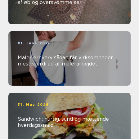
afløb og oversvømmelser
01. June 2026
Maler erhverv sådan får virksomheder
mest værdi ud af malerarbejdet
31. May 2026
Sandwich: hurtig, sund og mættende
hverdagssmad