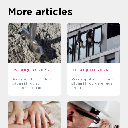
More articles
05. August 2026
03. August 2026
Anlægsgartner haderslev
Vinudespolering odense
sådan får du et
sådan får du klare ruder
funktionelt og flot
året rundt
uderum