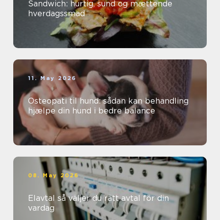
Sandwich: hurtig, sund og mættende
hverdagssmad
11. May 2026
Osteopati til hund: sådan kan behandling
hjælpe din hund i bedre balance
08. May 2026
Elavtal så väljer du rätt avtal för din
vardag