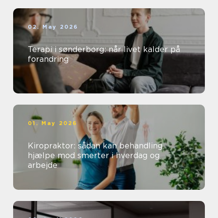
02. May 2026
Terapi i sønderborg: når livet kalder på
forandring
01. May 2026
Kiropraktor: sådan kan behandling
hjælpe mod smerter i hverdag og
arbejde