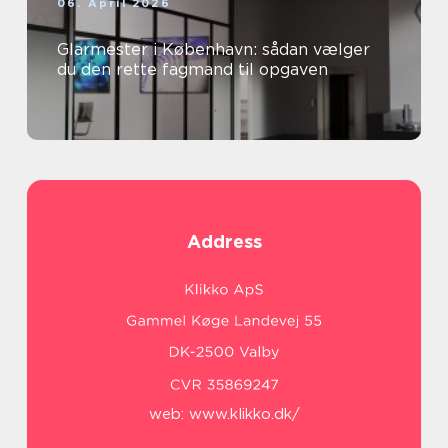
06. April 2026
Glarmester i København: sådan vælger
du den rette fagmand til opgaven
Address
web:
www.klikko.dk/