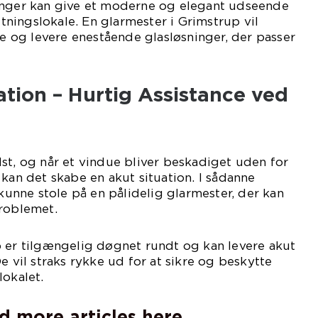
inger kan give et moderne og elegant udseende
retningslokale. En glarmester i Grimstrup vil
og levere enestående glasløsninger, der passer
tion – Hurtig Assistance ved
st, og når et vindue bliver beskadiget uden for
 kan det skabe en akut situation. I sådanne
 kunne stole på en pålidelig glarmester, der kan
problemet.
p er tilgængelig døgnet rundt og kan levere akut
e vil straks rykke ud for at sikre og beskytte
lokalet.
d more articles here