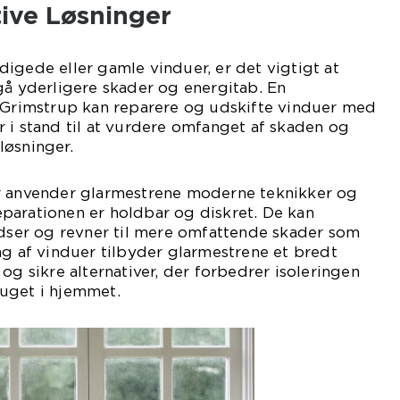
tive Løsninger
igede eller gamle vinduer, er det vigtigt at
gå yderligere skader og energitab. En
i Grimstrup kan reparere og udskifte vinduer med
 i stand til at vurdere omfanget af skaden og
løsninger.
r anvender glarmestrene moderne teknikker og
 reparationen er holdbar og diskret. De kan
idser og revner til mere omfattende skader som
ng af vinduer tilbyder glarmestrene et bredt
og sikre alternativer, der forbedrer isoleringen
uget i hjemmet.