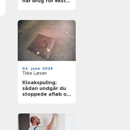
har brug for ekstra
opmærksomhed
02. june 2026
Toke Larsen
Kloakspuling:
sådan undgår du
stoppede afløb og
oversvømmelser