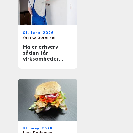
01. june 2026
Annika Sørensen
Maler erhverv
sådan får
virksomheder
mest værdi ud af
malerarbejdet
31. may 2026