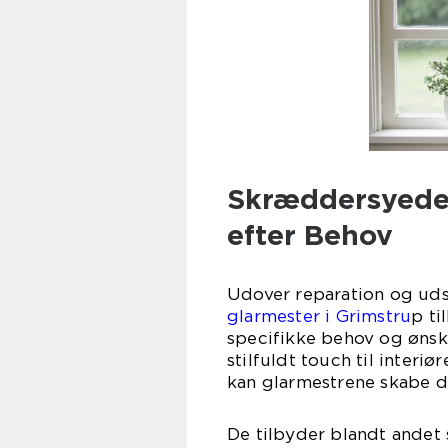
Skræddersyede 
efter Behov
Udover reparation og uds
glarmester i Grimstru
p ti
specifikke behov og ønske
stilfuldt touch til inter
kan glarmestrene skabe d
De tilbyder blandt andet 