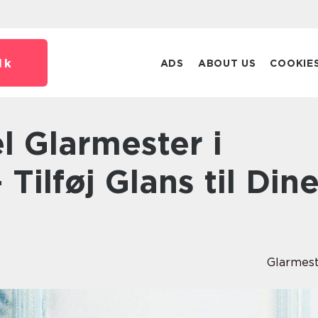
dk
ADS
ABOUT US
COOKIE
Tilføj Glans til Din
Glarmes