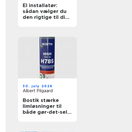
El installatør:
sådan vælger du
den rigtige til dine
elopgaver
30. july 2026
Albert Pilgaard
Bostik stærke
limløsninger til
både gør-det-selv
og professionelle