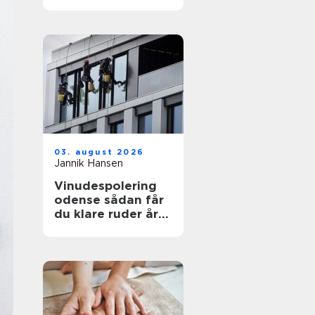
funktionelt og flot
uderum
03. august 2026
Jannik Hansen
Vinudespolering
odense sådan får
du klare ruder året
rundt