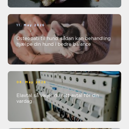
11. May 2026
Osteopati til hund: sådan kan behandling
hjælpe din hund i bedre balance
08. May 2026
Elavtal så väljer du rätt avtal för din
vardag