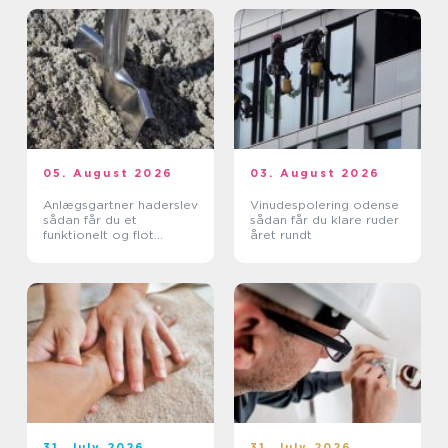
05. August 2026
03. August 2026
Anlægsgartner haderslev
Vinudespolering odense
sådan får du et
sådan får du klare ruder
funktionelt og flot
året rundt
uderum
31. July 2026
31. July 2026