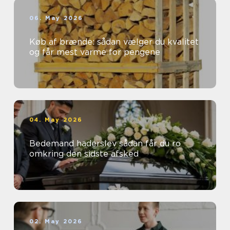
06. May 2026
Køb af brænde: sådan vælger du kvalitet
og får mest varme for pengene
04. May 2026
Bedemand haderslev sådan får du ro
omkring den sidste afsked
02. May 2026