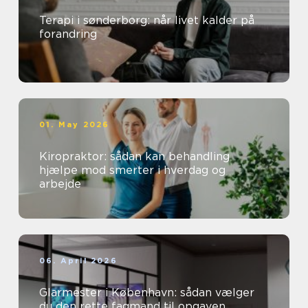
Terapi i sønderborg: når livet kalder på
forandring
01. May 2026
Kiropraktor: sådan kan behandling
hjælpe mod smerter i hverdag og
arbejde
06. April 2026
Glarmester i København: sådan vælger
du den rette fagmand til opgaven