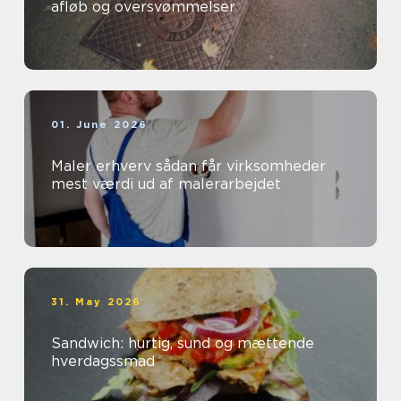
afløb og oversvømmelser
01. June 2026
Maler erhverv sådan får virksomheder
mest værdi ud af malerarbejdet
31. May 2026
Sandwich: hurtig, sund og mættende
hverdagssmad