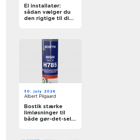
El installatør:
sådan vælger du
den rigtige til dine
elopgaver
30. july 2026
Albert Pilgaard
Bostik stærke
limløsninger til
både gør-det-selv
og professionelle