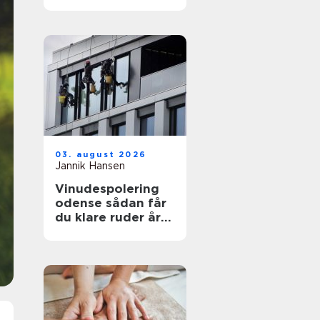
funktionelt og flot
uderum
03. august 2026
Jannik Hansen
Vinudespolering
odense sådan får
du klare ruder året
rundt