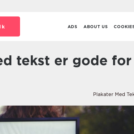
dk
ADS
ABOUT US
COOKIE
Plakater Med Te