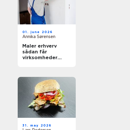
01. june 2026
Annika Sørensen
Maler erhverv
sådan får
virksomheder
mest værdi ud af
malerarbejdet
31. may 2026