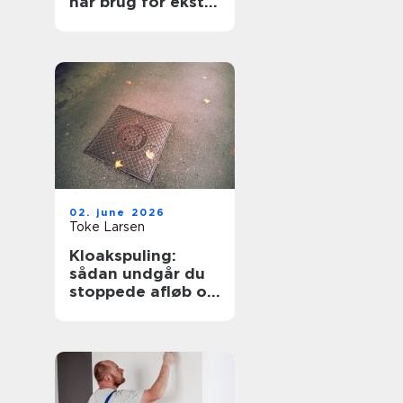
har brug for ekstra
opmærksomhed
02. june 2026
Toke Larsen
Kloakspuling:
sådan undgår du
stoppede afløb og
oversvømmelser