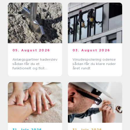
05. August 2026
03. August 2026
Anlægsgartner haderslev
Vinudespolering odense
sådan får du et
sådan får du klare ruder
funktionelt og flot
året rundt
uderum
31. July 2026
31. July 2026