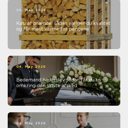
06. May 2026
Køb af brænde: sådan vælger du kvalitet
og får mest varme for pengene
04. May 2026
Bedemand haderslev sådan får du ro
omkring den sidste afsked
02. May 2026