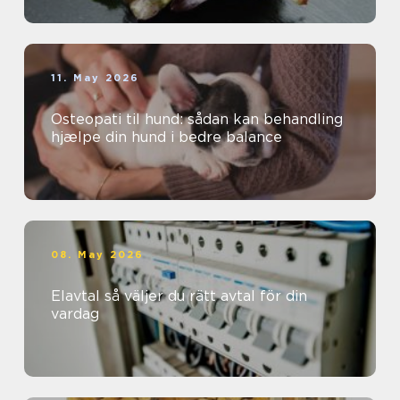
11. May 2026
Osteopati til hund: sådan kan behandling
hjælpe din hund i bedre balance
08. May 2026
Elavtal så väljer du rätt avtal för din
vardag