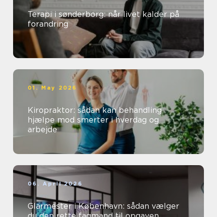
Terapi i sønderborg: når livet kalder på
forandring
01. May 2026
Kiropraktor: sådan kan behandling
hjælpe mod smerter i hverdag og
arbejde
06. April 2026
Glarmester i København: sådan vælger
du den rette fagmand til opgaven