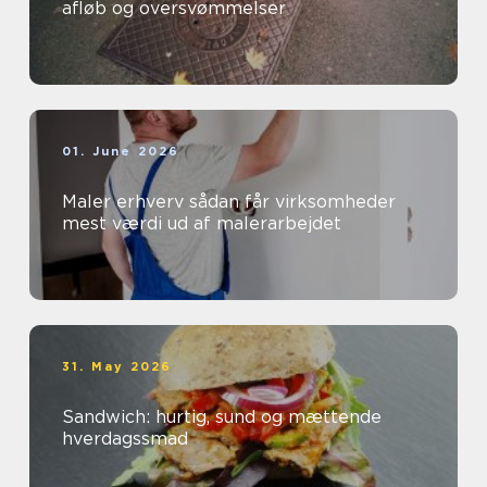
afløb og oversvømmelser
01. June 2026
Maler erhverv sådan får virksomheder
mest værdi ud af malerarbejdet
31. May 2026
Sandwich: hurtig, sund og mættende
hverdagssmad