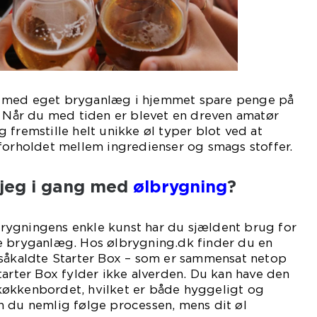
 med eget bryganlæg i hjemmet spare penge på
. Når du med tiden er blevet en dreven amatør
 fremstille helt unikke øl typer blot ved at
forholdet mellem ingredienser og smags stoffer.
jeg i gang med
ølbrygning
?
ygningens enkle kunst har du sjældent brug for
e bryganlæg. Hos ølbrygning.dk finder du en
 såkaldte Starter Box – som er sammensat netop
tarter Box fylder ikke alverden. Du kan have den
økkenbordet, hvilket er både hyggeligt og
n du nemlig følge processen, mens dit øl