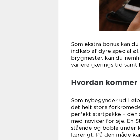
Som ekstra bonus kan du
indkøb af dyre special øl
brygmester, kan du nemlig
variere gærings tid samt 
Hvordan kommer 
Som nybegynder ud i ølbr
det helt store forkromed
perfekt startpakke – den
med novicer for øje. En S
stående og boble under k
lærerigt. På den måde ka