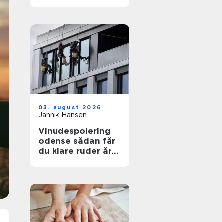
funktionelt og flot
uderum
03. august 2026
Jannik Hansen
Vinudespolering
odense sådan får
du klare ruder året
rundt