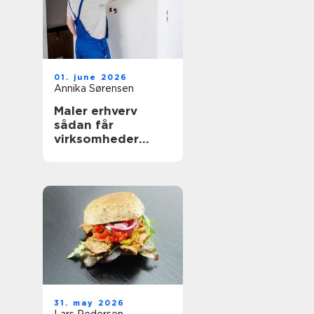
01. june 2026
Annika Sørensen
Maler erhverv
sådan får
virksomheder
mest værdi ud af
malerarbejdet
31. may 2026