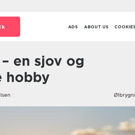
dk
ADS
ABOUT US
COOKIE
 hobby
elsen
Ølbrygn