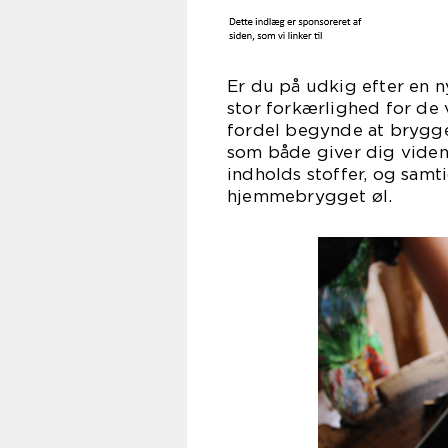
Er du på udkig efter en 
stor forkærlighed for d
fordel begynde at brygge
som både giver dig vide
indholds stoffer, og samti
hjemmebrygget øl.