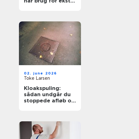
har brug for ekstra
opmærksomhed
02. june 2026
Toke Larsen
Kloakspuling:
sådan undgår du
stoppede afløb og
oversvømmelser