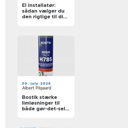
El installatør:
sådan vælger du
den rigtige til dine
elopgaver
30. july 2026
Albert Pilgaard
Bostik stærke
limløsninger til
både gør-det-selv
og professionelle