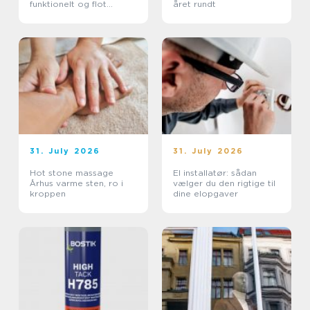
funktionelt og flot
året rundt
uderum
31. July 2026
31. July 2026
Hot stone massage
El installatør: sådan
Århus varme sten, ro i
vælger du den rigtige til
kroppen
dine elopgaver