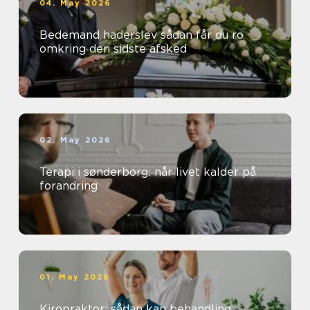
04. May 2026
Bedemand haderslev sådan får du ro
omkring den sidste afsked
02. May 2026
Terapi i sønderborg: når livet kalder på
forandring
01. May 2026
Kiropraktor: sådan kan behandling