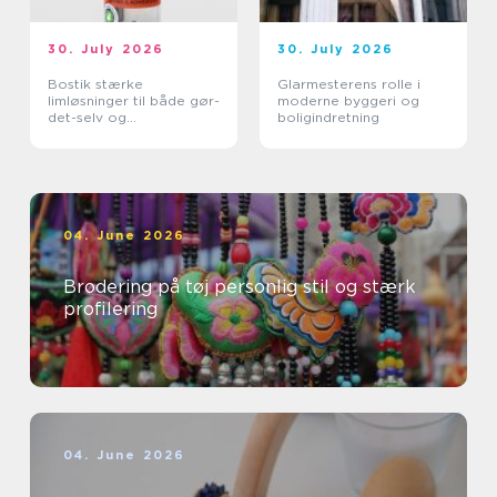
30. July 2026
30. July 2026
Bostik stærke
Glarmesterens rolle i
limløsninger til både gør-
moderne byggeri og
det-selv og
boligindretning
professionelle
04. June 2026
Brodering på tøj personlig stil og stærk
profilering
04. June 2026