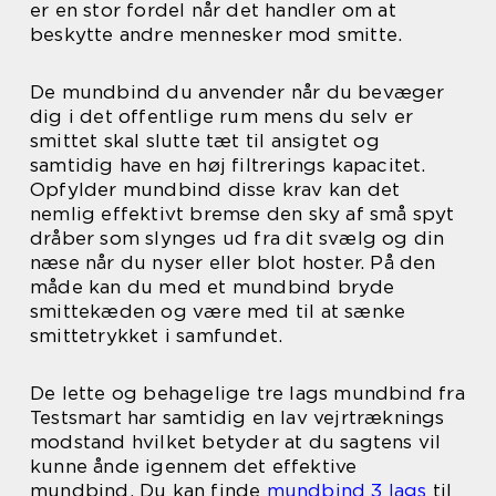
er en stor fordel når det handler om at
beskytte andre mennesker mod smitte.
De mundbind du anvender når du bevæger
dig i det offentlige rum mens du selv er
smittet skal slutte tæt til ansigtet og
samtidig have en høj filtrerings kapacitet.
Opfylder mundbind disse krav kan det
nemlig effektivt bremse den sky af små spyt
dråber som slynges ud fra dit svælg og din
næse når du nyser eller blot hoster. På den
måde kan du med et mundbind bryde
smittekæden og være med til at sænke
smittetrykket i samfundet.
De lette og behagelige tre lags mundbind fra
Testsmart har samtidig en lav vejrtræknings
modstand hvilket betyder at du sagtens vil
kunne ånde igennem det effektive
mundbind. Du kan finde
mundbind 3 lags
til