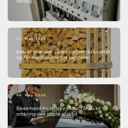
vardag
06. May 2026
Køb af brænde: sådan vælger du kvalitet
og får mest varme for pengene
04. May 2026
Bedemand haderslev sådan får du ro
omkring den sidste afsked