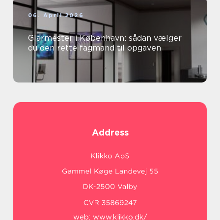
06. April 2026
Glarmester i København: sådan vælger
du den rette fagmand til opgaven
Address
web:
www.klikko.dk/