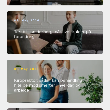
02. May 2026
Terapi i sønderborg: når livet kalder på
forandring
01. May 2026
Kiropraktor: sådan kan behandling
hjælpe mod smerter i hverdag og
arbejde