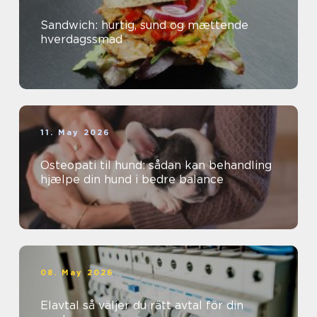
Sandwich: hurtig, sund og mættende
hverdagssmad
11. May 2026
Osteopati til hund: sådan kan behandling
hjælpe din hund i bedre balance
08. May 2026
Elavtal så väljer du rätt avtal för din