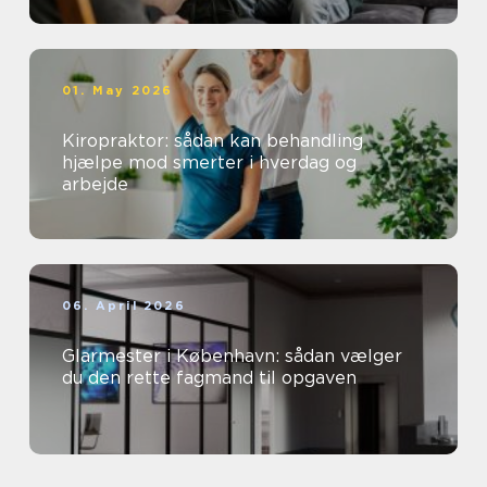
01. May 2026
Kiropraktor: sådan kan behandling
hjælpe mod smerter i hverdag og
arbejde
06. April 2026
Glarmester i København: sådan vælger
du den rette fagmand til opgaven