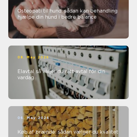
Osteopati til hund: sådan kan behandling
hjælpe din hund i bedre balance
08. May 2026
Elavtal så väljer du rätt avtal för din
vardag
06. May 2026
Køb af brænde: sådan vælger du kvalitet