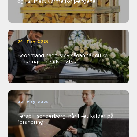
og får mest varme for pengene
04. May 2026
Bedemand haderslev sådan får du ro
omkring den sidste afsked
02. May 2026
Terapi i sønderborg: når livet kalder på
forandring