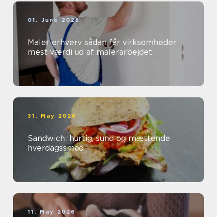
01. June 2026
Maler erhverv sådan får virksomheder
mest værdi ud af malerarbejdet
31. May 2026
Sandwich: hurtig, sund og mættende
hverdagssmad
11. May 2026