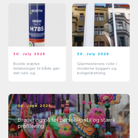
30. July 2026
30. July 2026
Bostik stærke
Glarmesterens rolle i
limløsninger til både gør-
moderne byggeri og
det-selv og
boligindretning
professionelle
04. June 2026
Brodering på tøj personlig stil og stærk
profilering