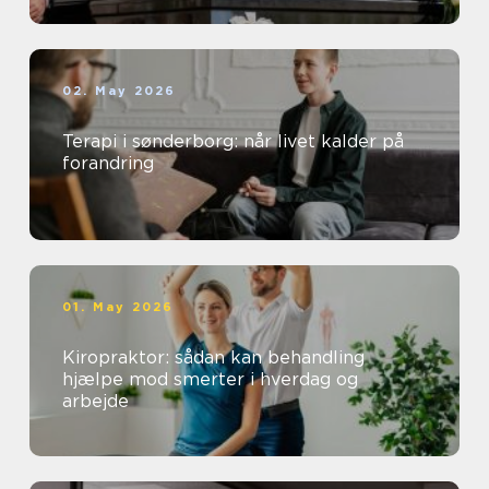
02. May 2026
Terapi i sønderborg: når livet kalder på
forandring
01. May 2026
Kiropraktor: sådan kan behandling
hjælpe mod smerter i hverdag og
arbejde