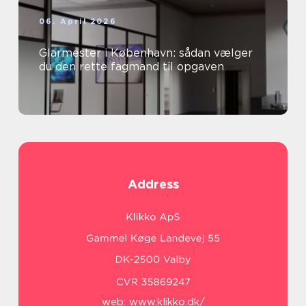
06. April 2026
Glarmester i København: sådan vælger
du den rette fagmand til opgaven
Address
web:
www.klikko.dk/