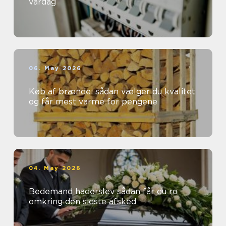
vardag
06. May 2026
Køb af brænde: sådan vælger du kvalitet
og får mest varme for pengene
04. May 2026
Bedemand haderslev sådan får du ro
omkring den sidste afsked