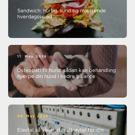
Sandwich: hurtig, sund og mættende
hverdagssmad
11. May 2026
Osteopati til hund: sådan kan behandling
hjælpe din hund i bedre balance
08. May 2026
Elavtal så väljer du rätt avtal för din