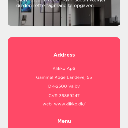
du den rette fagmand til opgaven
Address
web:
www.klikko.dk/
Menu