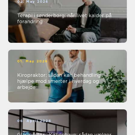
02. May 2026
Terapi i sønderborg: når livet kalder på
forandring
01. May 2026
Kiropraktor: sådan kan behandling
hjælpe mod smerter i hverdag og
arbejde
06. April 2026
Glarmester i København: sådan vælger