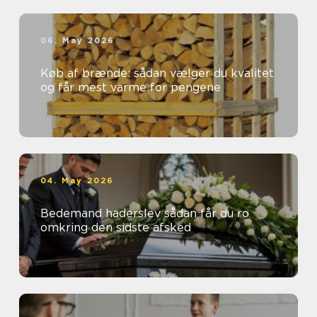
06. May 2026
Køb af brænde: sådan vælger du kvalitet
og får mest varme for pengene
04. May 2026
Bedemand haderslev sådan får du ro
omkring den sidste afsked