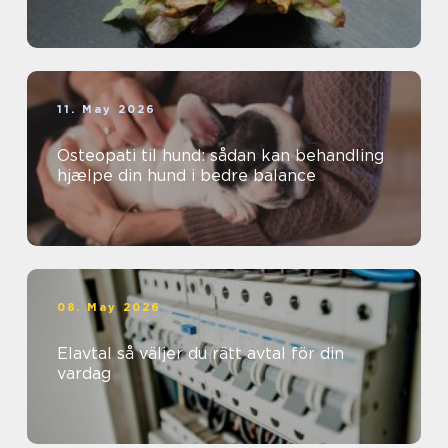
11. May 2026
Osteopati til hund: sådan kan behandling
hjælpe din hund i bedre balance
08. May 2026
Elavtal så väljer du rätt avtal för din
vardag