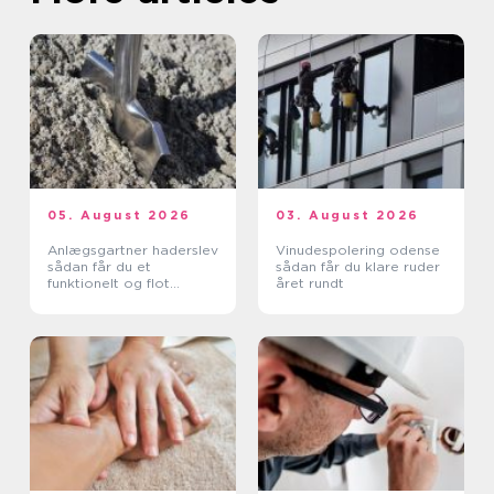
05. August 2026
03. August 2026
Anlægsgartner haderslev
Vinudespolering odense
sådan får du et
sådan får du klare ruder
funktionelt og flot
året rundt
uderum