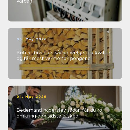
vardag
06. May 2026
Køb af brænde: sådan vælger du kvalitet
og får mest varme for pengene
04. May 2026
Bedemand haderslev sådan får du ro
omkring den sidste afsked