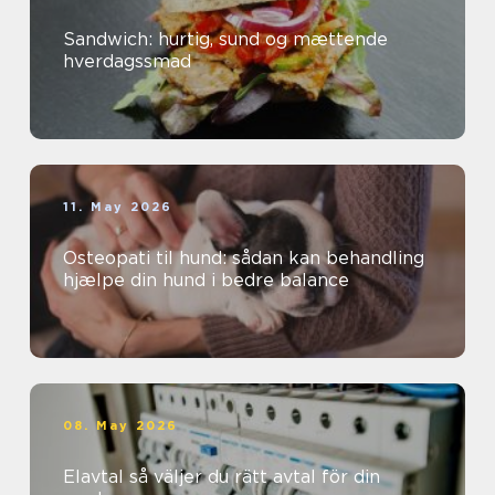
Sandwich: hurtig, sund og mættende
hverdagssmad
11. May 2026
Osteopati til hund: sådan kan behandling
hjælpe din hund i bedre balance
08. May 2026
Elavtal så väljer du rätt avtal för din