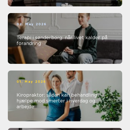
02. May 2026
Terapi i sønderborg: når livet kalder på
forandring
01. May 2026
Kiropraktor: sådan kan behandling
hjælpe mod smerter i hverdag og
arbejde