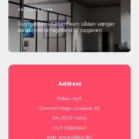
06. April 2026
Glarmester i København: sådan vælger
du den rette fagmand til opgaven
Address
web:
www.klikko.dk/