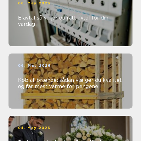
08. May 2026
Elavtal så väljer du rätt avtal för din
vardag
06. May 2026
Køb af brænde: sådan vælger du kvalitet
og får mest varme for pengene
04. May 2026