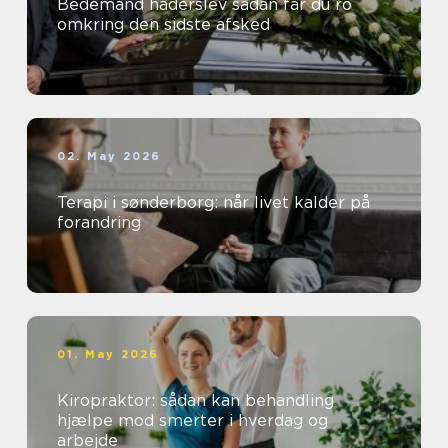
Bedemand haderslev sådan får du ro
omkring den sidste afsked
02. May 2026
Terapi i sønderborg: når livet kalder på
forandring
01. May 2026
Kiropraktor: sådan kan behandling
hjælpe mod smerter i hverdag og
arbejde