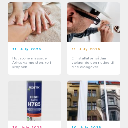
31. July 2026
31. July 2026
Hot stone massage
El installatør: sådan
Århus varme sten, ro i
vælger du den rigtige til
kroppen
dine elopgaver
30. July 2026
30. July 2026