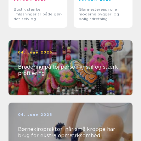
Bostik stærke
Glarmesterens rolle i
limløsninger til både gør-
moderne byggeri og
det-selv og
boligindretning
professionelle
04. June 2026
Brodering på tøj personlig stil og stærk
profilering
04. June 2026
Børnekiropraktor: når små kroppe har
brug for ekstra opmærksomhed