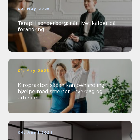
02. May 2026
Terapi i sønderborg: når livet kalder på
forandring
01. May 2026
Kiropraktor: sådan kan behandling
hjælpe mod smerter i hverdag og
arbejde
06. April 2026