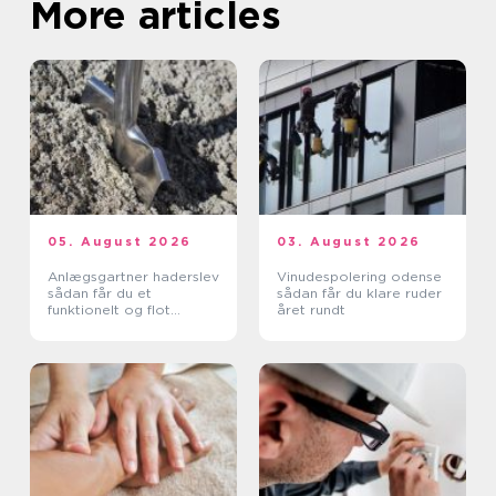
More articles
05. August 2026
03. August 2026
Anlægsgartner haderslev
Vinudespolering odense
sådan får du et
sådan får du klare ruder
funktionelt og flot
året rundt
uderum