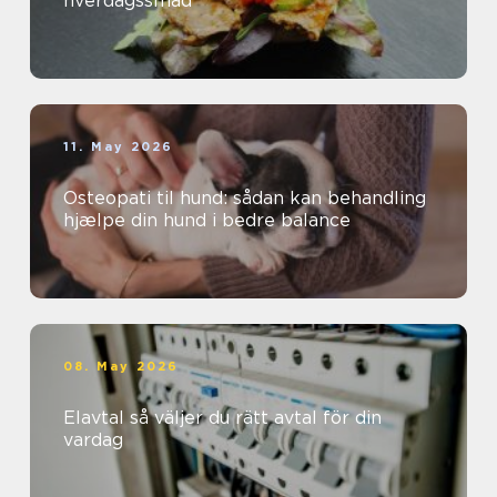
hverdagssmad
11. May 2026
Osteopati til hund: sådan kan behandling
hjælpe din hund i bedre balance
08. May 2026
Elavtal så väljer du rätt avtal för din
vardag