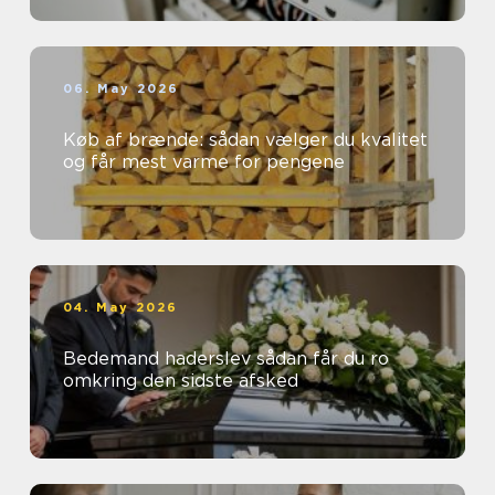
06. May 2026
Køb af brænde: sådan vælger du kvalitet
og får mest varme for pengene
04. May 2026
Bedemand haderslev sådan får du ro
omkring den sidste afsked