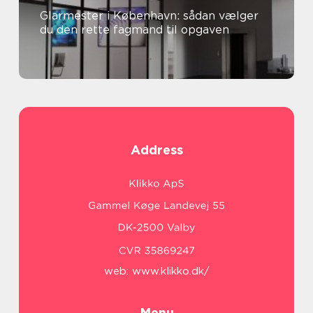
Glarmester i København: sådan vælger
du den rette fagmand til opgaven
Address
web:
www.klikko.dk/
Menu