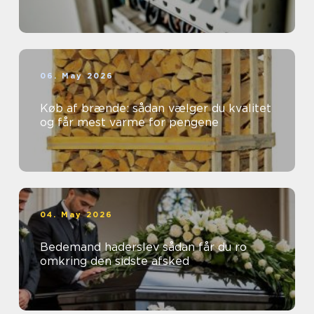
06. May 2026
Køb af brænde: sådan vælger du kvalitet
og får mest varme for pengene
04. May 2026
Bedemand haderslev sådan får du ro
omkring den sidste afsked