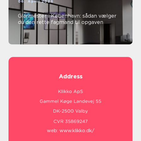
06. April 2026
Glarmester i København: sådan vælger
du den rette fagmand til opgaven
Address
web:
www.klikko.dk/