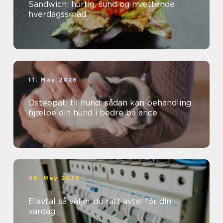
Sandwich: hurtig, sund og mættende
hverdagssmad
11. May 2026
Osteopati til hund: sådan kan behandling
hjælpe din hund i bedre balance
08. May 2026
Elavtal så väljer du rätt avtal för din
vardag