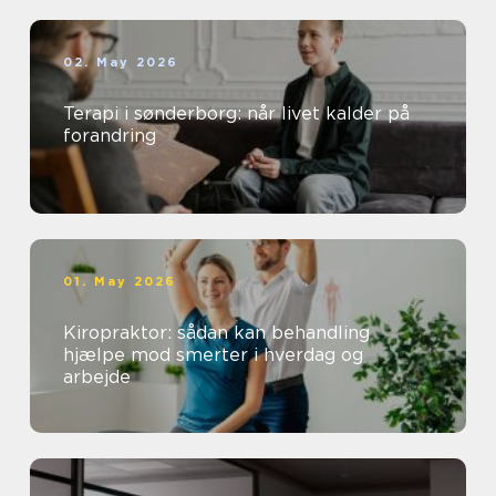
02. May 2026
Terapi i sønderborg: når livet kalder på
forandring
01. May 2026
Kiropraktor: sådan kan behandling
hjælpe mod smerter i hverdag og
arbejde