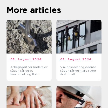
More articles
05. August 2026
03. August 2026
Anlægsgartner haderslev
Vinudespolering odense
sådan får du et
sådan får du klare ruder
funktionelt og flot
året rundt
uderum