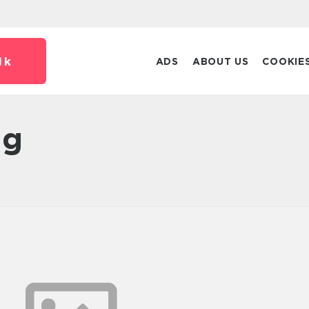
dk
ADS
ABOUT US
COOKIE
ng