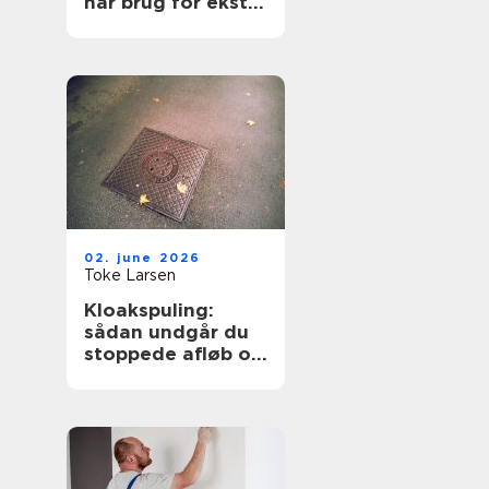
har brug for ekstra
opmærksomhed
02. june 2026
Toke Larsen
Kloakspuling:
sådan undgår du
stoppede afløb og
oversvømmelser