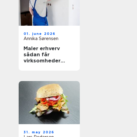
01. june 2026
Annika Sørensen
Maler erhverv
sådan får
virksomheder
mest værdi ud af
malerarbejdet
31. may 2026