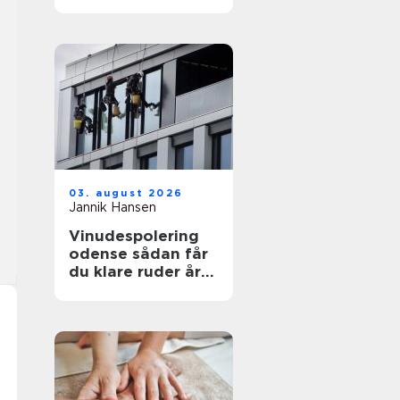
funktionelt og flot
uderum
03. august 2026
Jannik Hansen
Vinudespolering
odense sådan får
du klare ruder året
rundt