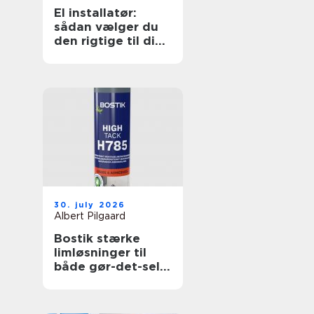
El installatør:
sådan vælger du
den rigtige til dine
elopgaver
30. july 2026
Albert Pilgaard
Bostik stærke
limløsninger til
både gør-det-selv
og professionelle