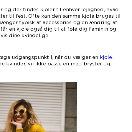
er og der findes kjoler til enhver lejlighed, hvad
ller til fest. Ofte kan den samme kjole bruges til
fhænger typisk af accessories og en ændring af
år en kjole også dig til at føle dig feminin og
is dine kvindelige
mer.
 tage udgangspunkt i, når du vælger en
kjole
.
e kvinder, vil ikke passe en med bryster og
 og omvendt.