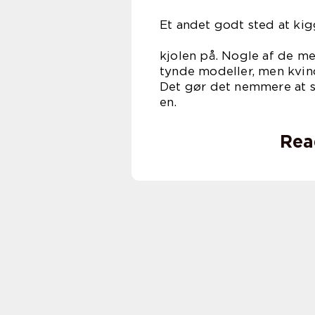
Et andet godt sted at kig
de mode
kjolen på. Nogle af de m
tynde modeller, men kvind
Det gør det nemmere at se
e
Rea