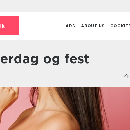
dk
ADS
ABOUT US
COOKIE
hverdag og fest
Kj