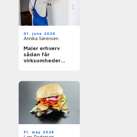
01. june 2026
Annika Sørensen
Maler erhverv
sådan får
virksomheder
mest værdi ud af
malerarbejdet
31. may 2026