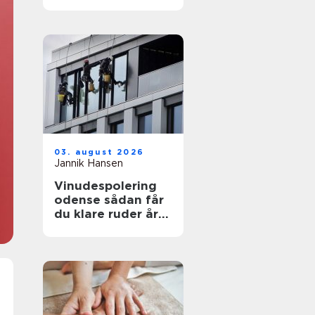
funktionelt og flot
uderum
03. august 2026
Jannik Hansen
Vinudespolering
odense sådan får
du klare ruder året
rundt