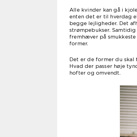
Alle kvinder kan gå i kjol
enten det er til hverdag e
begge lejligheder. Det a
strømpebukser. Samtidig f
fremhæver på smukkeste v
for
Det er de former du skal
Hvad der passer høje tynd
hofter