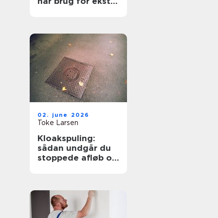
har brug for ekstra
opmærksomhed
02. june 2026
Toke Larsen
Kloakspuling:
sådan undgår du
stoppede afløb og
oversvømmelser