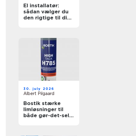
El installatør:
sådan vælger du
den rigtige til dine
elopgaver
30. july 2026
Albert Pilgaard
Bostik stærke
limløsninger til
både gør-det-selv
og professionelle