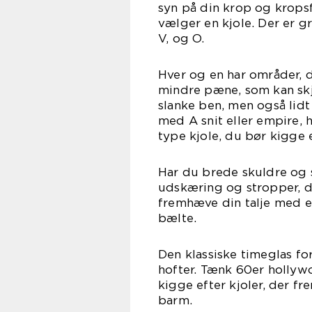
syn på din krop og krops
vælger en kjole. Der er g
V, og O.
Hver og en har områder,
mindre pæne, som kan skj
slanke ben, men også lidt
med A snit eller empire, 
type kjole, du bør kigge e
Har du brede skuldre og 
udskæring og stropper, d
fremhæve din talje med en
bæ
Den klassiske timeglas fo
hofter. Tænk 60er hollyw
kigge efter kjoler, der f
ba