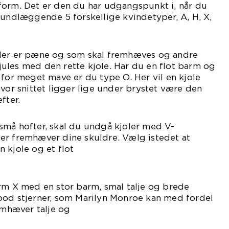
form. Det er den du har udgangspunkt i, når du
rundlæggende 5 forskellige kvindetyper, A, H, X,
 der er pæne og som skal fremhæves og andre
ules med den rette kjole. Har du en flot barm og
 for meget mave er du type O. Her vil en kjole
hvor snittet ligger lige under brystet være den
fter.
små hofter, skal du undgå kjoler med V-
er fremhæver dine skuldre. Vælg istedet at
 kjole og et flot
lte.
rm X med en stor barm, smal talje og brede
ood stjerner, som Marilyn Monroe kan med fordel
remhæver talje og
rm.